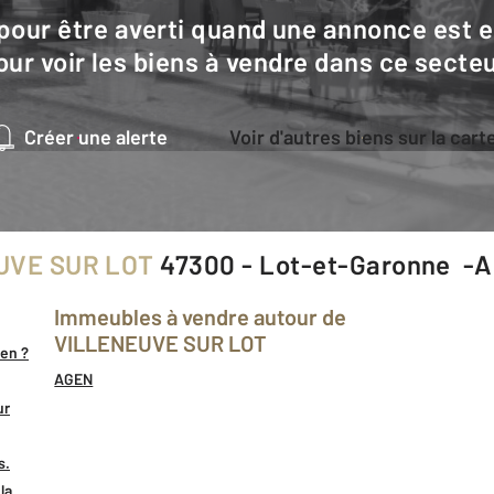
our voir les biens à vendre dans ce secteu
Créer une alerte
Voir d'autres biens sur la cart
UVE SUR LOT
47300 - Lot-et-Garonne -
Immeubles à vendre autour de
VILLENEUVE SUR LOT
ien ?
AGEN
ur
s.
la