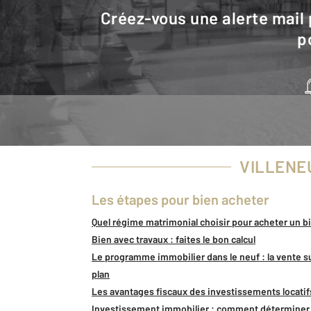
Créez-vous une alerte mail pour être averti quand une annonce est en ligne et consultez la carte
p
VILLENE
Les étapes pour bien acheter
Quel régime matrimonial choisir pour acheter un b
Bien avec travaux : faites le bon calcul
Le programme immobilier dans le neuf : la vente s
plan
Les avantages fiscaux des investissements locatif
Investissement immobilier : comment déterminer 