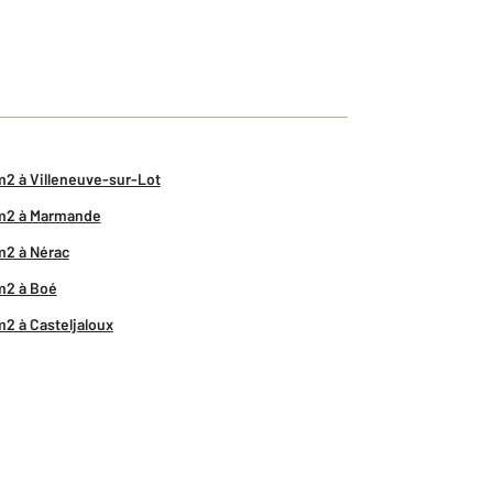
m2 à Villeneuve-sur-Lot
 m2 à Marmande
m2 à Nérac
m2 à Boé
m2 à Casteljaloux