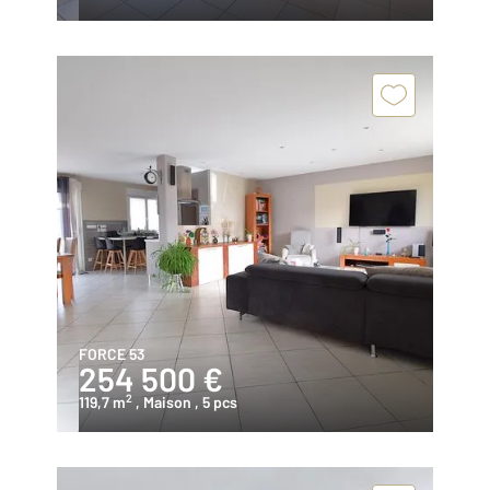
FORCE 53
254 500 €
2
119,7 m
, Maison
, 5 pcs