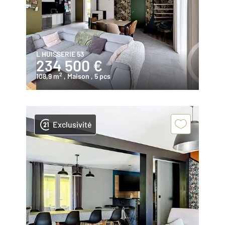
L HUISSERIE 53
234 500 €
2
108,9 m
, Maison
, 5 pcs
Exclusivité