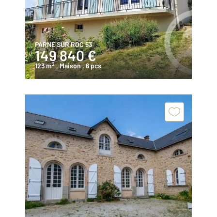
PARNE SUR ROC 53
149 840 €
2
123 m
, Maison
, 6 pcs