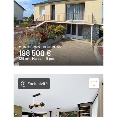
MONTSURS ST CENERE 53
198 500 €
2
129 m
, Maison
, 5 pcs
Exclusivité