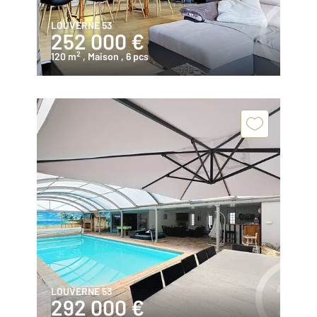
LOUVERNE 53
252 000 €
2
120 m
, Maison
, 6 pcs
LOUVERNE 53
292 000 €