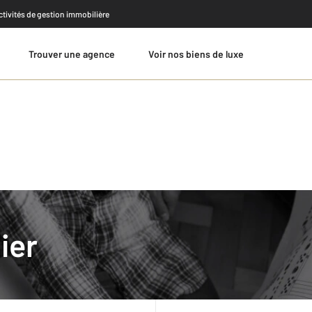
activités de gestion immobilière
Trouver une agence
Voir nos biens de luxe
Estimer
ier
Baisse des tarifs des notaire
Dans le cadre de la réforme des pr
baisseront de 2,5% en moyenne à