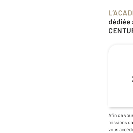
L’ACAD
dédiée 
CENTUR
Afin de vou
missions da
vous accéde