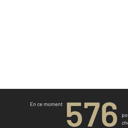
576
En ce moment
po
ch