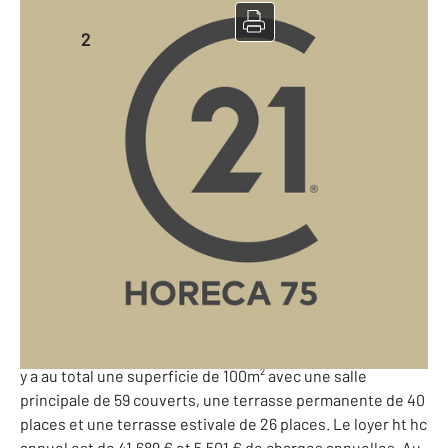
Restaurant à vendre
2
100 m
-
Paris - 75
Ref: 10222637
219 435 €
PERF (Potentiel de l'Entreprise et Rentabilité Financière)
: -9 699 €
75 - Restaurant idéalement situé dans un quartier de l'Est
Parisien. Il y a le marché 2 fois par semaine qui génère un
flux de passage important. Le restaurant est ouvert tous
les jours sauf le samedi et le dimanche matin en coupure.
La cuisine est équipée d'une extraction 300mm externe. Il
y a au total une superficie de 100m² avec une salle
principale de 59 couverts, une terrasse permanente de 40
places et une terrasse estivale de 26 places. Le loyer ht hc
annuel est de 41.689 € et 5.501 € de charges annuelles. Au