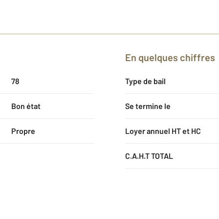
En quelques chiffres
78
Type de bail
Bon état
Se termine le
Propre
Loyer annuel HT et HC
C.A.H.T TOTAL