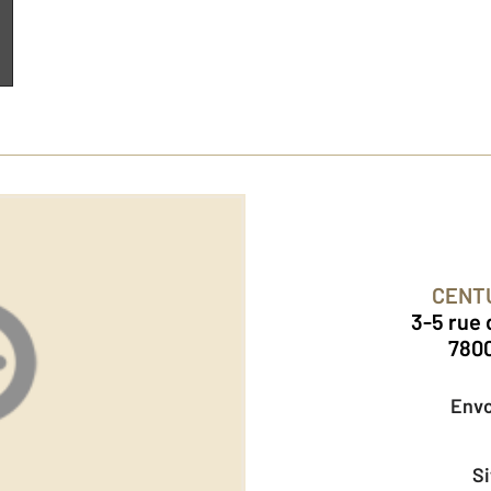
CENT
3-5 rue
780
Env