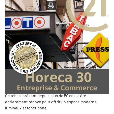
Tabac à vendre
Gard - 30
Ref: 10226739
485 000 €
PERF (Potentiel de l'Entreprise et Rentabilité Financière)
: 130 989 €
Exclusivité ? Proche Nîmes : Tabac, Presse, Loto
Au cœur d?un village dynamique de +3 500 habitants ?
emplacement stratégique avec grand parking à proximité.
Ce tabac, présent depuis plus de 50 ans, a été
entièrement rénové pour offrir un espace moderne,
lumineux et fonctionnel.