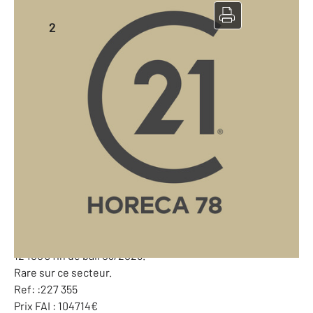
Local commercial à vendre
2
75 m
-
Yvelines - 78
Ref: 10227355
104 714 €
78- Droit au bail Centre ville Touristique , local de 75m2
avec une surface commerciale de 46 m2 , secteur
Rambouillet.
Century 21 horeca vous propose ce droit au bail d'un local
commercial idéalement situé sur un axe passant du
centre ville avec une façade de 6 m.
Toutes activités sauf restauration au bail , petit loyer de
12400€ fin de bail 03/2029.
Rare sur ce secteur.
Ref: :227 355
Prix FAI : 104714€