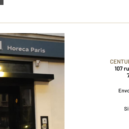
CENTU
107 r
Env