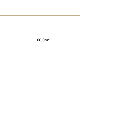
2
60,0m