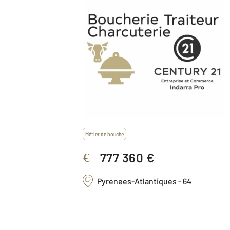
Métier de bouche
777 360 €
€
Pyrenees-Atlantiques - 64