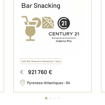
Café-Bar-Brasserie-Restaurant-Tabac
921 760 €
€
Pyrenees-Atlantiques - 64