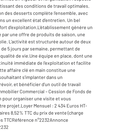
issant des conditions de travail optimales.
ion des desserts complète l'ensemble, avec
s un excellent état d'entretien. Un bel
fort d'exploitation.L'établissement génère un
té par une offre de produits de saison, une
blie. L'activité est structurée autour de deux
on de 5 jours par semaine, permettant de
t qualité de vie.Une équipe en place, dont une
inuité immédiate de l'exploitation et facilite
tte affaire clé en main constitue une
souhaitant s'implanter dans un
oir, et bénéficier d'un outil de travail
mmobilier Commercial – Cession de Fonds de
 pour organiser une visite et vous
re projet.Loyer Mensuel : 2 434 Euros HT-
aires 8,52% TTC du prix de vente (charge
uros TTCRéférence n°2232Annonce
2232