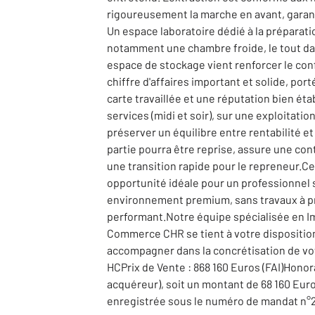
rigoureusement la marche en avant, garant
Un espace laboratoire dédié à la préparat
notamment une chambre froide, le tout dan
espace de stockage vient renforcer le con
chiffre d'affaires important et solide, por
carte travaillée et une réputation bien éta
services (midi et soir), sur une exploitati
préserver un équilibre entre rentabilité e
partie pourra être reprise, assure une cont
une transition rapide pour le repreneur.Ce
opportunité idéale pour un professionnel 
environnement premium, sans travaux à prév
performant.Notre équipe spécialisée en I
Commerce CHR se tient à votre disposition
accompagner dans la concrétisation de vot
HCPrix de Vente : 868 160 Euros (FAI)Honor
acquéreur), soit un montant de 68 160 E
enregistrée sous le numéro de mandat n°