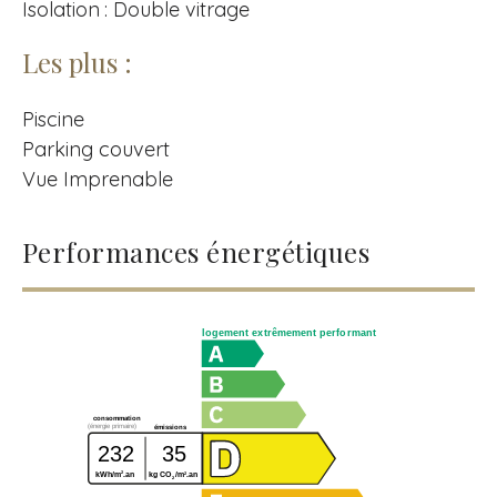
Isolation : Double vitrage
Les plus :
Piscine
Parking couvert
Vue Imprenable
Performances énergétiques
logement extrêmement performant
consommation
(énergie primaire)
émissions
232
35
2
2
kWh/m
.an
kg CO
/m
.an
2