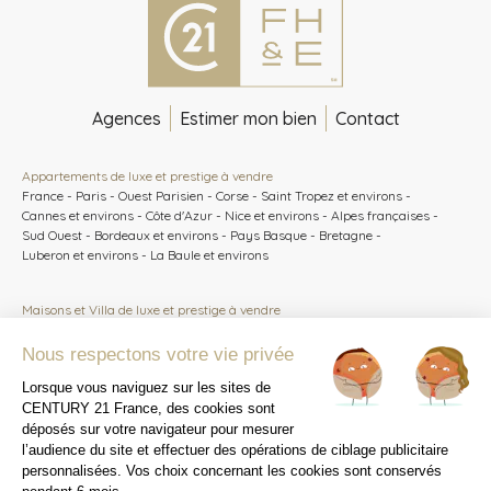
Agences
Estimer mon bien
Contact
Appartements de luxe et prestige à vendre
France
-
Paris
-
Ouest Parisien
-
Corse
-
Saint Tropez et environs
-
Cannes et environs
-
Côte d'Azur
-
Nice et environs
-
Alpes françaises
-
Sud Ouest
-
Bordeaux et environs
-
Pays Basque
-
Bretagne
-
Luberon et environs
-
La Baule et environs
Maisons et Villa de luxe et prestige à vendre
France
-
Paris
-
Ouest Parisien
-
Corse
-
Saint Tropez et environs
-
Cannes et environs
-
Côte d'Azur
-
Nice et environs
-
Alpes françaises
-
Sud Ouest
-
Bordeaux et environs
-
Pays Basque
-
Bretagne
-
Luberon et environs
-
La Baule et environs
Critères particuliers
Hôtel Particulier
-
Château Manoir
-
Chalet