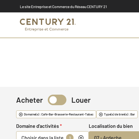
Le site Entreprise et Commerce du Réseau CENTURY 21
Acheter
Louer
Commerce & Fonds
Domaine(s) : Café-Bar-Brasserie-Restaurant-Tabac
Type(s) de bien(s) : Bar
Domaine d'activités
*
Localisation du bien
Choisir dans la liste
07 - Ardeche
1