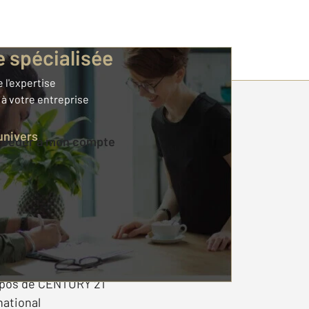
e spécialisée
 l'expertise
à votre entreprise
 compte :
'univers
Accéder à mon compte
s d'emploi
ir franchisé
ry 21 France
 Homes & Estates
opos de CENTURY 21
national