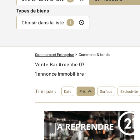
Types de biens
Choisir dans la liste
1
Commerce et Entreprise
Commerce & fonds
Vente Bar Ardeche 07
1 annonce immobilière :
Trier par :
Date
Prix
Surface
Exclusivité