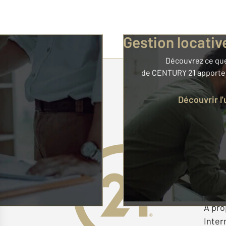
Gestion locativ
Découvrez ce que
de CENTURY 21 apporte 
Votre
Découvrir l
Offre
Deven
Centu
Fine
À pr
Inter