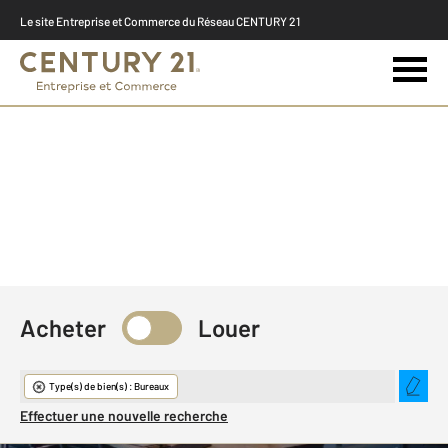
Le site Entreprise et Commerce du Réseau CENTURY 21
Acheter
Louer
Immobilier d'entreprise
Type(s) de bien(s) : Bureaux
Effectuer une nouvelle recherche