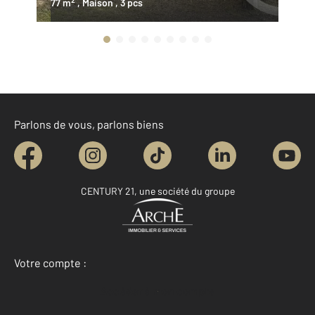
77 m
, Maison
, 3 pcs
13
Parlons de vous, parlons biens
CENTURY 21, une société du groupe
Votre compte :
Accéder à mon compte