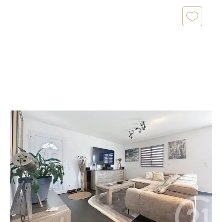
SANTA MARIA POGGIO 202
2
90 m
, 4 pièces
Ref : 723
Maison à vendre
369 000 €
Située dans un environnement calme et agréable
sur la commune de Santa Maria Poggio, découvrez