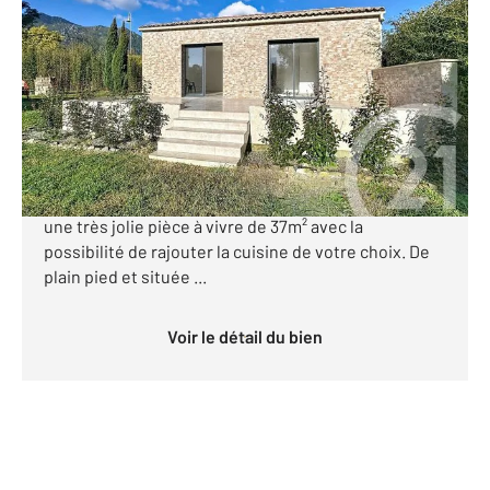
2
68,34 m
, 3 pièces
Ref : 938
Maison à vendre
265 000 €
Soyez les premiers à visiter cette très jolie villa
neuve de 68m² comprenant 2 chambres et offrant
une très jolie pièce à vivre de 37m² avec la
possibilité de rajouter la cuisine de votre choix. De
plain pied et située ...
Voir le détail du bien