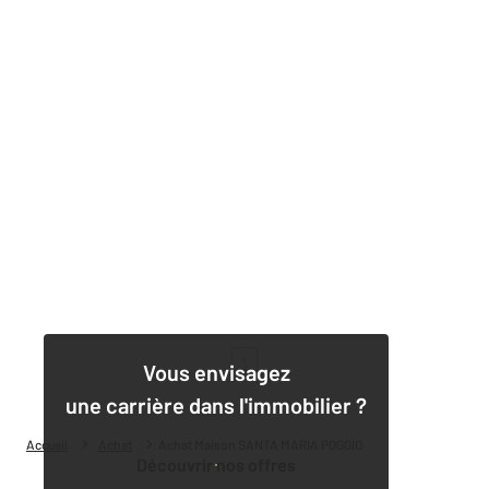
1
Vous envisagez
une carrière dans l'immobilier ?
Accueil
Achat
Achat Maison SANTA MARIA POGGIO
Découvrir nos offres