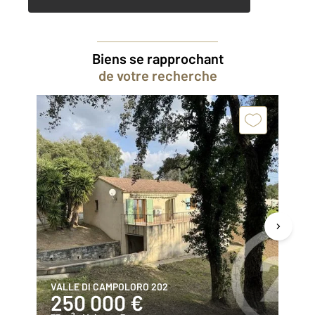
Biens se rapprochant
de votre recherche
VALLE DI CAMPOLORO 202
VA
250 000 €
4
2