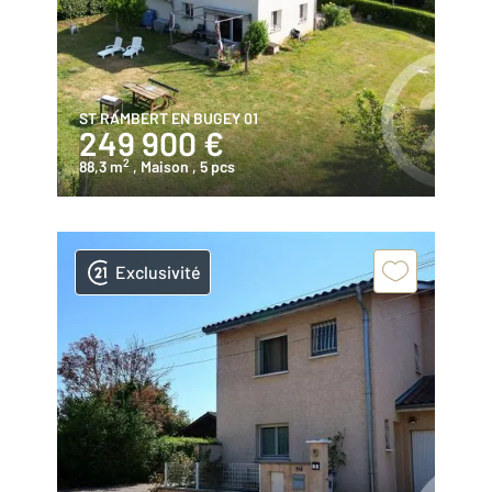
ST RAMBERT EN BUGEY 01
249 900 €
2
88,3 m
, Maison
, 5 pcs
Exclusivité