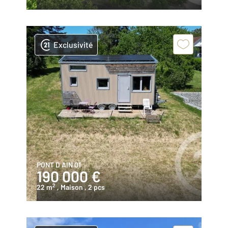
Exclusivité
PONT D AIN 01
190 000 €
2
22 m
, Maison
, 2 pcs