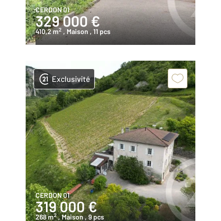
CERDON 01
329 000 €
2
410,2 m
, Maison
, 11 pcs
Exclusivité
CERDON 01
319 000 €
2
268 m
, Maison
, 9 pcs