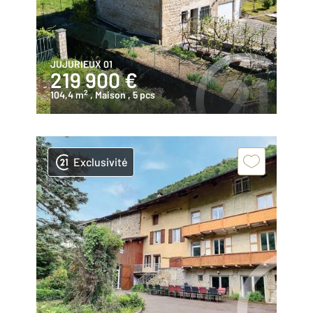
JUJURIEUX 01
219 900 €
2
104,4 m
, Maison
, 5 pcs
Exclusivité