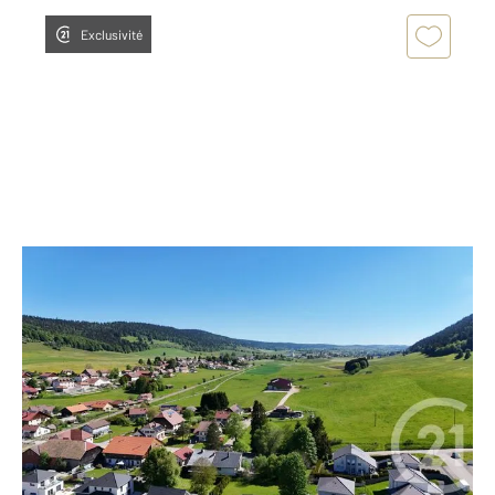
Exclusivité
VERRIERES DE JOUX 25
2
146 m
, 5 pièces
Ref : 27615
Maison à vendre
655 000 €
Découvrez en exclusivité cette magnifique maison
contemporaine de 2018, édifiée sur une grande