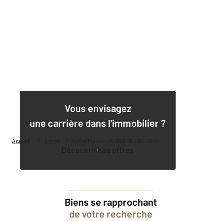
1
Vous envisagez
une carrière dans l'immobilier ?
Accueil
Achat
Achat Maison VERRIERES DE JOUX
Découvrir nos offres
Biens se rapprochant
de votre recherche