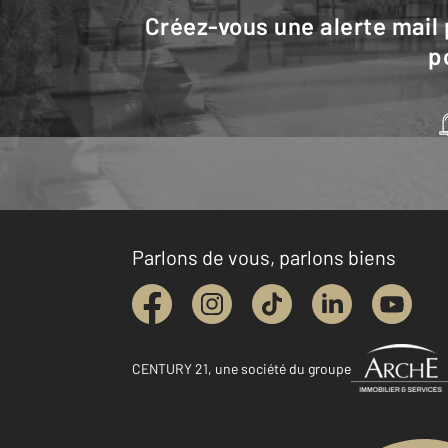
Créez-vous une alerte mail pour être averti quand une annonce est en ligne et consultez la carte
p
Parlons de vous, parlons biens
CENTURY 21, une société du groupe