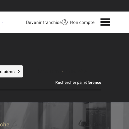
Devenir franchisé
Mon compte
 votre bien
Lancer ma recherche
e biens
Rechercher par référence
rche