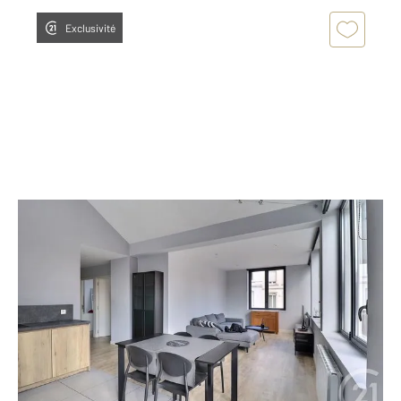
Exclusivité
ARMENTIERES 59
2
78,08 m
, 3 pièces
Ref : 688
Appartement F3 à louer
890 €
par mois charges comprises
Visiter le site dédié