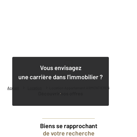
1
Vous envisagez
une carrière dans l'immobilier ?
Accueil
Location
Location Appartement ARMENTIERES
Découvrir nos offres
Biens se rapprochant
de votre recherche