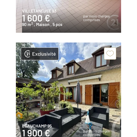
VILLETANEUSE 93
1 600 €
par mois charges
comprises
2
90 m
, Maison
, 5 pcs
Exclusivité
BEAUCHAMP 95
1 900 €
par mois charges
comprises