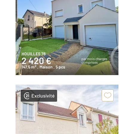
HOUILLES 78
2 420 €
par mois charges
comprises
2
147,5 m
, Maison
, 5 pcs
Exclusivité