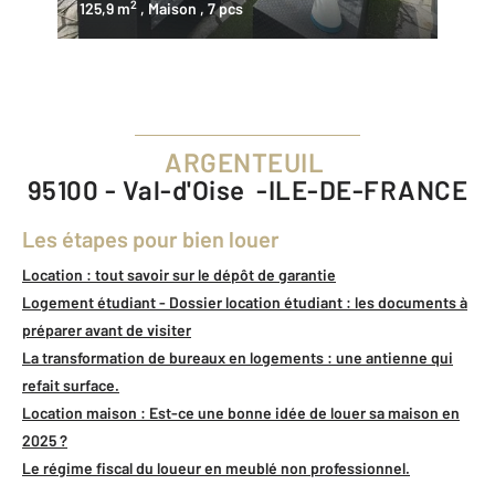
2
125,9 m
, Maison
, 7 pcs
ARGENTEUIL
95100 - Val-d'Oise -ILE-DE-FRANCE
Les étapes pour bien louer
Location : tout savoir sur le dépôt de garantie
Logement étudiant - Dossier location étudiant : les documents à
préparer avant de visiter
La transformation de bureaux en logements : une antienne qui
refait surface.
Location maison : Est-ce une bonne idée de louer sa maison en
2025 ?
Le régime fiscal du loueur en meublé non professionnel.