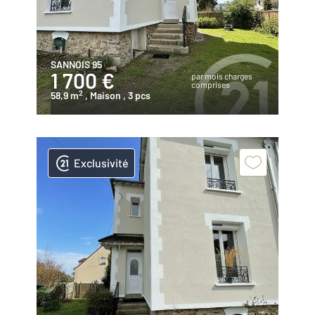
SANNOIS 95
1 700 €
par mois charges
comprises
2
58,9 m
, Maison
, 3 pcs
Exclusivité