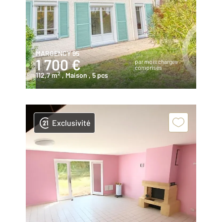
MARGENCY 95
1 700 €
par mois charges
comprises
2
112,7 m
, Maison
, 5 pcs
Exclusivité