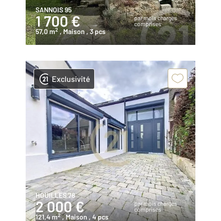
SANNOIS 95
1 700 €
par mois charges
comprises
2
57,0 m
, Maison
, 3 pcs
Exclusivité
HOUILLES 78
2 000 €
par mois charges
comprises
2
121,4 m
, Maison
, 4 pcs