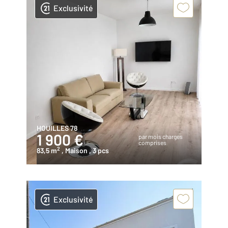
Exclusivité
HOUILLES 78
1 900 €
par mois charges
comprises
2
83,5 m
, Maison
, 3 pcs
Exclusivité