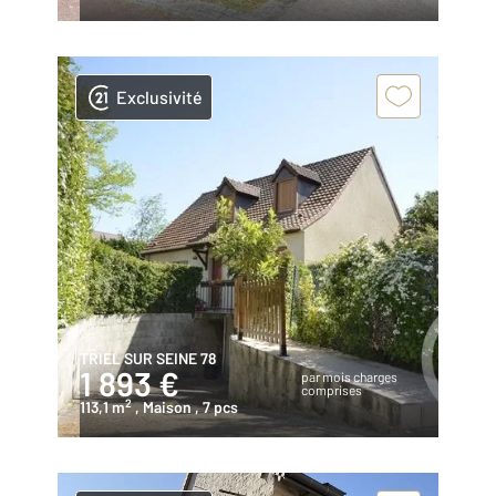
Exclusivité
TRIEL SUR SEINE 78
1 893 €
par mois charges
comprises
2
113,1 m
, Maison
, 7 pcs