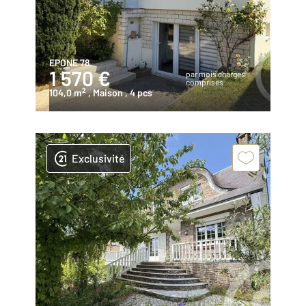
EPONE 78
1 570 €
par mois charges
comprises
2
104,0 m
, Maison
, 4 pcs
Exclusivité