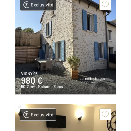
Exclusivité
VIGNY 95
980 €
par mois charges
comprises
2
50,7 m
, Maison
, 3 pcs
Exclusivité