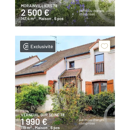
MORAINVILLIERS 78
2 500 €
par mois charges
comprises
2
147,4 m
, Maison
, 6 pcs
Exclusivité
VERNEUIL SUR SEINE 78
1 990 €
par mois charges
comprises
2
119 m
, Maison
, 6 pcs