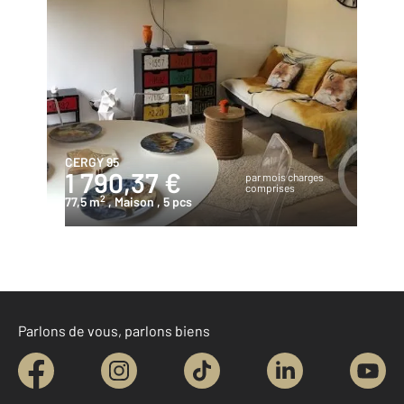
CERGY 95
1 790,37 €
par mois charges
comprises
2
77,5 m
, Maison
, 5 pcs
Parlons de vous, parlons biens