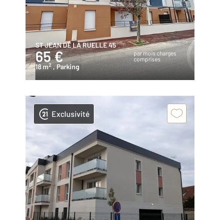
ST JEAN DE LA RUELLE 45
65 €
par mois charges
comprises
2
18 m
, Parking
Exclusivité