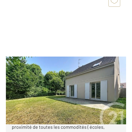
MARGNY LES COMPIEGNE 60
2
89 m
, 5 pièces
Ref : 18247
Maison à vendre
265 000 €
Margny Les Compiègne Découvrez cette maison
individuelle, idéale pour une famille, elle est située à
proximité de toutes les commodités ( écoles,