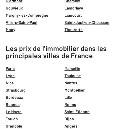
Clermont
Chambly
Gouvieux
Lamorlaye
Margny-lès-Compiègne
Liancourt
Villers-Saint-Paul
Saint-Just-en-Chaussée
Mouy
Thourotte
Les prix de l'immobilier dans les
principales villes de France
Paris
Marseille
Lyon
Toulouse
Nice
Nantes
Strasbourg
Montpellier
Bordeaux
Lille
Rennes
Reims
Le Havre
Saint-Étienne
Toulon
Dijon
Grenoble
Angers