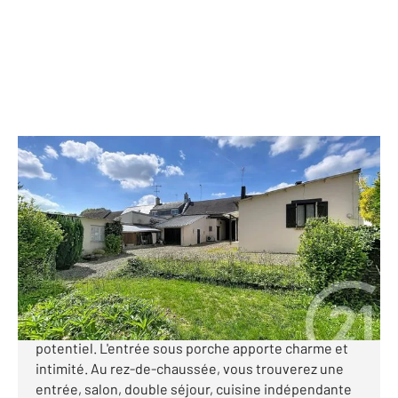
JAUX 60
2
154 m
, 5 pièces
Ref : 167
Maison à vendre
249 000 €
JAUX, venez découvrir cette charmante maison
offrant une véritable vie de plain-pied et un beau
potentiel. L'entrée sous porche apporte charme et
intimité. Au rez-de-chaussée, vous trouverez une
entrée, salon, double séjour, cuisine indépendante