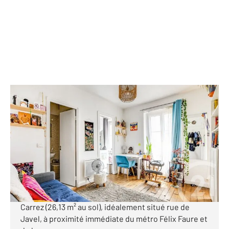
PARIS 75015
2
25,38 m
, 2 pièces
Ref : 17577
Appartement à vendre
270 000 €
L'agence Century 21 Félix Faure vous propose en
exclusivité ce charmant 2 pièces de 25,38 m² Loi
Carrez (26,13 m² au sol), idéalement situé rue de
Javel, à proximité immédiate du métro Félix Faure et