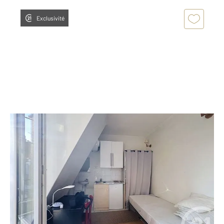
Exclusivité
PARIS 75015
2
10,53 m
, 1 pièce
Ref : 1530
Appartement à vendre
129 000 €
Métro Vaugirard Marie du 15éme Véritable petit
cocon parisien, ce charmant studio offre un cadre