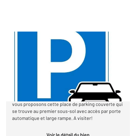
PARIS 75015
2
12 m
Ref : 23383
Parking à vendre
18 000 €
Paris 15ème Sud - Rue de VOUILLE! Dans un
immeuble récent de bon standing sécurisé, nous
vous proposons cette place de parking couverte qui
se trouve au premier sous-sol avec accès par porte
automatique et large rampe. A visiter!
Voir le détail du bien