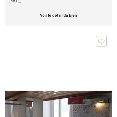
de l ...
Voir le détail du bien
PARIS 75015
2
10,52 m
, 1 pièce
Ref : 49770
Appartement à vendre