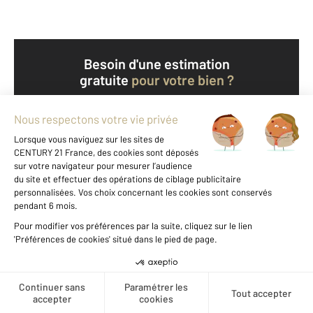
Besoin d'une estimation
gratuite
pour votre bien ?
Prendre rendez-vous avec un professionnel
Découvrir Paris 15
Types de biens
Nombre de biens à vendre
Parking
51
Appartement
142
Divers
3