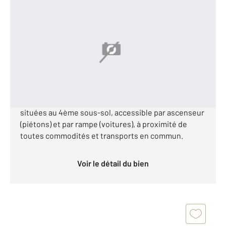
PARIS 75015
2
20,64 m
Ref : 4571
Parking à vendre
25 000 €
PARIS XV / VOLONTAIRE Dans un résidence récente
et sécurisée , venez découvrir une place de parking
situées au 4ème sous-sol, accessible par ascenseur
(piétons) et par rampe (voitures), à proximité de
toutes commodités et transports en commun.
Voir le détail du bien