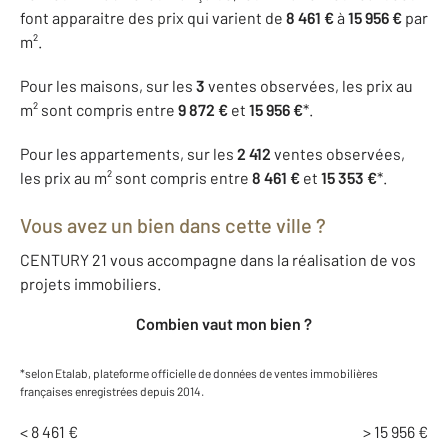
font apparaitre des prix qui varient de
8 461 €
à
15 956 €
par
m².
Pour les maisons, sur les
3
ventes observées, les prix au
m² sont compris entre
9 872 €
et
15 956 €
*.
Pour les appartements, sur les
2 412
ventes observées,
les prix au m² sont compris entre
8 461 €
et
15 353 €
*.
Vous avez un bien dans cette ville ?
CENTURY 21 vous accompagne dans la réalisation de vos
projets immobiliers.
Combien vaut mon bien ?
*selon Etalab, plateforme officielle de données de ventes immobilières
françaises enregistrées depuis 2014.
< 8 461 €
> 15 956 €