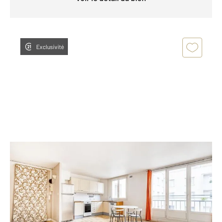
Exclusivité
PARIS 75015
2
53,84 m
, 3 pièces
Ref : 26353
Appartement à vendre
505 000 €
Visiter le site dédié