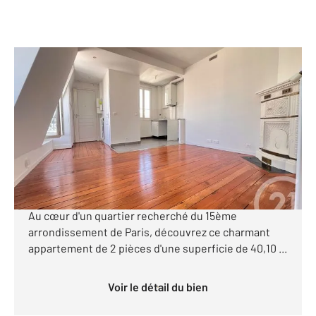
PARIS 75015
2
40,10 m
, 2 pièces
Ref : 33790
Appartement à vendre
439 095 €
PARIS 15ÈME CHARME DE L'ANCIEN 2 PIÈCES AU
6ÈME ET DERNIER ÉTAGE VUE DÉGAGÉE LUMINEUX
Au cœur d'un quartier recherché du 15ème
arrondissement de Paris, découvrez ce charmant
appartement de 2 pièces d'une superficie de 40,10 ...
Voir le détail du bien