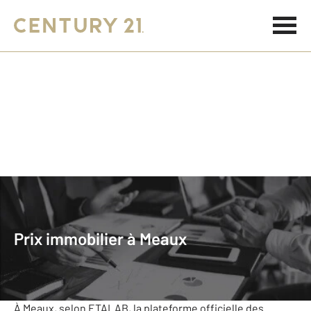
Accueil
Prix Immobilier
Île-de-France
Seine-et-Marne
Meaux
Prix immobilier à Meaux
Meaux
Le prix de l'immobilier au m²
À Meaux, selon ETALAB, la plateforme officielle des