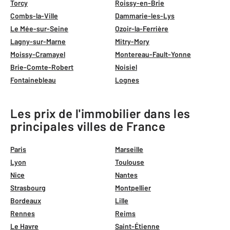
Torcy
Roissy-en-Brie
Combs-la-Ville
Dammarie-les-Lys
Le Mée-sur-Seine
Ozoir-la-Ferrière
Lagny-sur-Marne
Mitry-Mory
Moissy-Cramayel
Montereau-Fault-Yonne
Brie-Comte-Robert
Noisiel
Fontainebleau
Lognes
Les prix de l'immobilier dans les
principales villes de France
Paris
Marseille
Lyon
Toulouse
Nice
Nantes
Strasbourg
Montpellier
Bordeaux
Lille
Rennes
Reims
Le Havre
Saint-Étienne