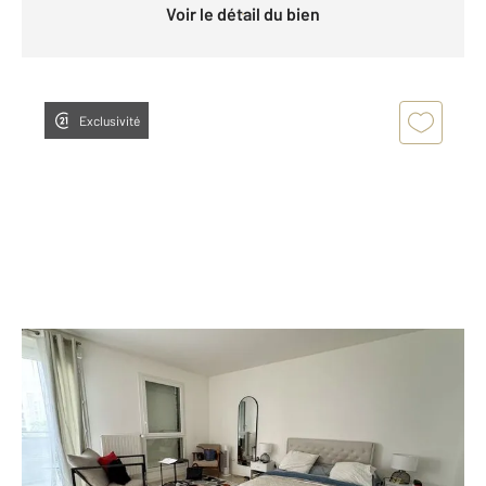
Voir le détail du bien
Exclusivité
MEAUX 77
2
28,85 m
, 1 pièce
Ref : 2863
Appartement à vendre
138 297 €