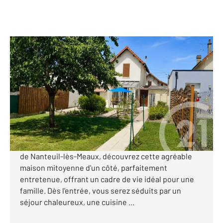
NANTEUIL LES MEAUX 77
2
80,88 m
, 4 pièces
Ref : 2883
Maison à vendre
249 000 €
Visiter le site dédié
Située dans un environnement calme et recherché
de Nanteuil-lès-Meaux, découvrez cette agréable
maison mitoyenne d'un côté, parfaitement
entretenue, offrant un cadre de vie idéal pour une
famille. Dès l'entrée, vous serez séduits par un
séjour chaleureux, une cuisine ...