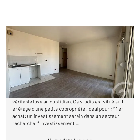
MEAUX 77
2
26,89 m
, 1 pièce
Ref : 2840
Appartement à vendre
99 000 €
Visiter le site dédié
MEAUX, studio de 27 m² avec vue sur la marne, un
véritable luxe au quotidien. Ce studio est situé au 1
er étage d'une petite copropriété. Idéal pour : * 1 er
achat: un investissement serein dans un secteur
recherché. * Investissement ...