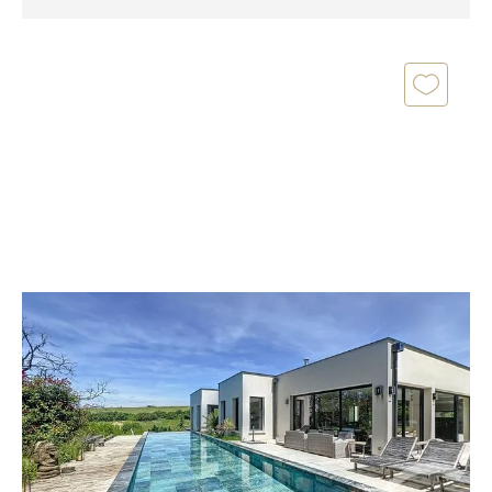
CORBARIEU 82
2
430 m
, 8 pièces
Ref : 652
Maison à vendre
895 000 €