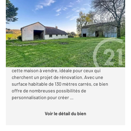
CAZES MONDENARD 82
2
130 m
, 2 pièces
Ref : 594
Maison à vendre
120 000 €
Visiter le site dédié
A 4 km du village de Cazes Mondenard, découvrez
cette maison à vendre, idéale pour ceux qui
cherchent un projet de rénovation. Avec une
surface habitable de 130 mètres carrés, ce bien
offre de nombreuses possibilités de
personnalisation pour créer ...
Voir le détail du bien