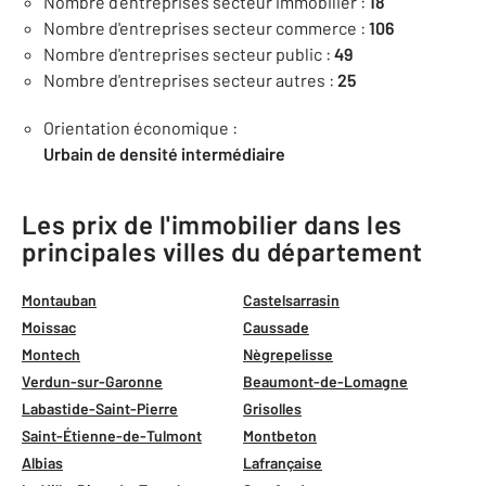
Nombre d'entreprises secteur immobilier :
18
Nombre d'entreprises secteur commerce :
106
Nombre d'entreprises secteur public :
49
Nombre d'entreprises secteur autres :
25
Orientation économique :
Urbain de densité intermédiaire
Les prix de l'immobilier dans les
principales villes du département
Montauban
Castelsarrasin
Moissac
Caussade
Montech
Nègrepelisse
Verdun-sur-Garonne
Beaumont-de-Lomagne
Labastide-Saint-Pierre
Grisolles
Saint-Étienne-de-Tulmont
Montbeton
Albias
Lafrançaise