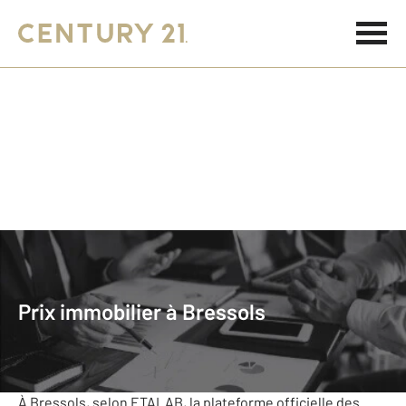
Accueil
Prix Immobilier
Occitanie
Tarn-et-Garonne
Bressols
Prix immobilier à Bressols
Bressols
Le prix de l'immobilier au m²
À Bressols, selon ETALAB, la plateforme officielle des