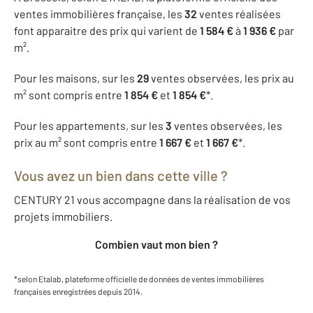
ventes immobilières française, les
32
ventes réalisées
font apparaitre des prix qui varient de
1 584 €
à
1 936 €
par
m².
Pour les maisons, sur les
29
ventes observées, les prix au
m² sont compris entre
1 854 €
et
1 854 €
*.
Pour les appartements, sur les
3
ventes observées, les
prix au m² sont compris entre
1 667 €
et
1 667 €
*.
Vous avez un bien dans cette ville ?
CENTURY 21 vous accompagne dans la réalisation de vos
projets immobiliers.
Combien vaut mon bien ?
*selon Etalab, plateforme officielle de données de ventes immobilières
françaises enregistrées depuis 2014.