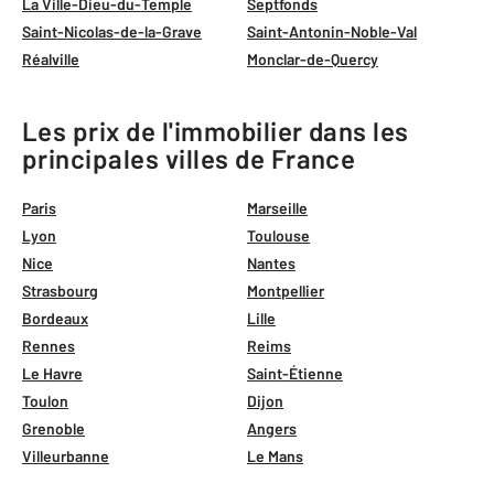
La Ville-Dieu-du-Temple
Septfonds
Saint-Nicolas-de-la-Grave
Saint-Antonin-Noble-Val
Réalville
Monclar-de-Quercy
Les prix de l'immobilier dans les
principales villes de France
Paris
Marseille
Lyon
Toulouse
Nice
Nantes
Strasbourg
Montpellier
Bordeaux
Lille
Rennes
Reims
Le Havre
Saint-Étienne
Toulon
Dijon
Grenoble
Angers
Villeurbanne
Le Mans