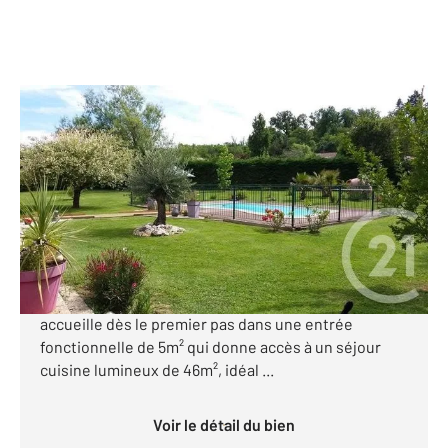
MONTAUBAN 82
2
111,13 m
, 5 pièces
Ref : 787
Maison à vendre
275 000 €
Nichée à Montauban au fond d'une impasse dans le
quartier du Carreyrat, cette maison de 111m² vous
accueille dès le premier pas dans une entrée
fonctionnelle de 5m² qui donne accès à un séjour
cuisine lumineux de 46m², idéal ...
Voir le détail du bien