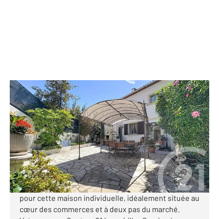
CANNES LA BOCCA 06
2
84 m
, 4 pièces
Ref : 63307
Maison à vendre
482 000 €
Visiter le site dédié
CANNES LA BOCCA Hypercentre : coup de cœur
pour cette maison individuelle, idéalement située au
cœur des commerces et à deux pas du marché.