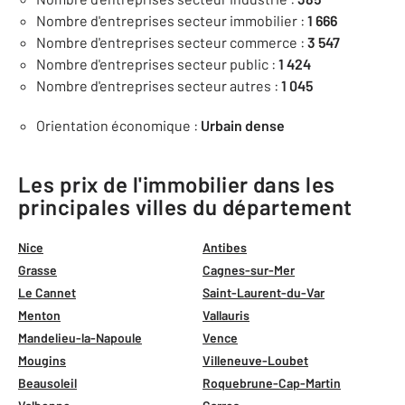
Nombre d'entreprises secteur immobilier :
1 666
Nombre d'entreprises secteur commerce :
3 547
Nombre d'entreprises secteur public :
1 424
Nombre d'entreprises secteur autres :
1 045
Orientation économique :
Urbain dense
Les prix de l'immobilier dans les
principales villes du département
Nice
Antibes
Grasse
Cagnes-sur-Mer
Le Cannet
Saint-Laurent-du-Var
Menton
Vallauris
Mandelieu-la-Napoule
Vence
Mougins
Villeneuve-Loubet
Beausoleil
Roquebrune-Cap-Martin