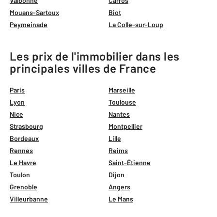
Valbonne
Carros
Mouans-Sartoux
Biot
Peymeinade
La Colle-sur-Loup
Les prix de l'immobilier dans les
principales villes de France
Paris
Marseille
Lyon
Toulouse
Nice
Nantes
Strasbourg
Montpellier
Bordeaux
Lille
Rennes
Reims
Le Havre
Saint-Étienne
Toulon
Dijon
Grenoble
Angers
Villeurbanne
Le Mans