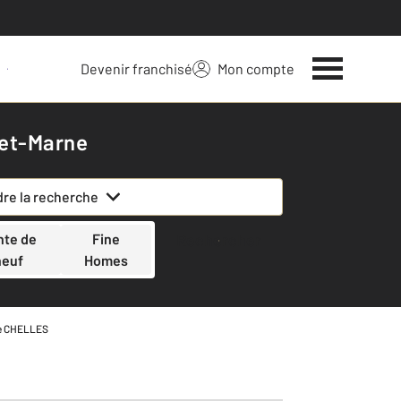
Devenir franchisé
Mon compte
 votre bien
-et-Marne
re la recherche
nte de
Fine
Rechercher
neuf
Homes
e CHELLES