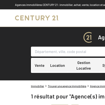
Agences immobilières CENTURY 21
: immobilier, achat, vente, location et 
A
Gestion
Vente
Location
S
Locative
Immobilier
Trouver une agence immobilière
Agence imm
1 résultat pour "Agence(s) 