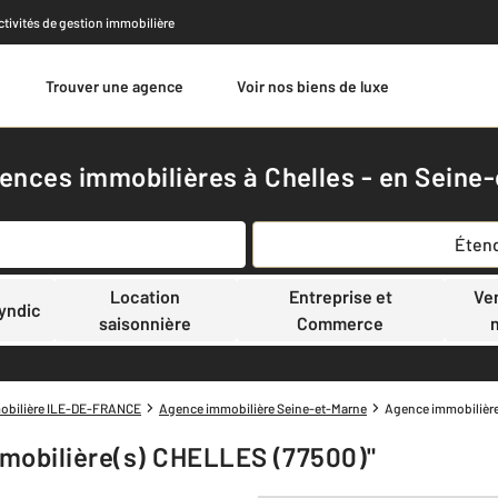
activités de gestion immobilière
Trouver une agence
Voir nos biens de luxe
Estimer
gences immobilières à Chelles - en Seine
Étend
Location
Entreprise et
Ve
yndic
saisonnière
Commerce
obilière ILE-DE-FRANCE
Agence immobilière Seine-et-Marne
Agence immobilièr
immobilière(s) CHELLES (77500)"