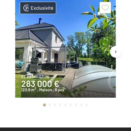
Exclusivité
ST ARNOULT 76
ST
283 000 €
1
2
123,9 m
, Maison
, 6 pcs
15