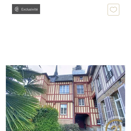
Exclusivité
CAUDEBEC EN CAUX 76
2
80 m
, 3 pièces
Ref : 7237
Appartement Duplex à vendre
138 000 €
Visiter le site dédié
Dans le cœur paisible de CaudebecenCaux, cet