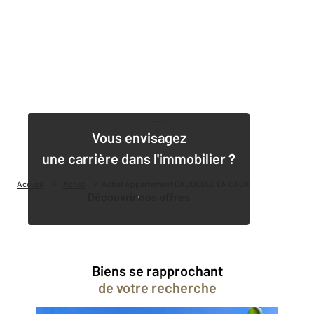
1
Vous envisagez
une carrière dans l'immobilier ?
Accueil
Achat
Achat Appartement CAUDEBEC EN CAUX
Découvrir nos offres
Biens se rapprochant
de votre recherche