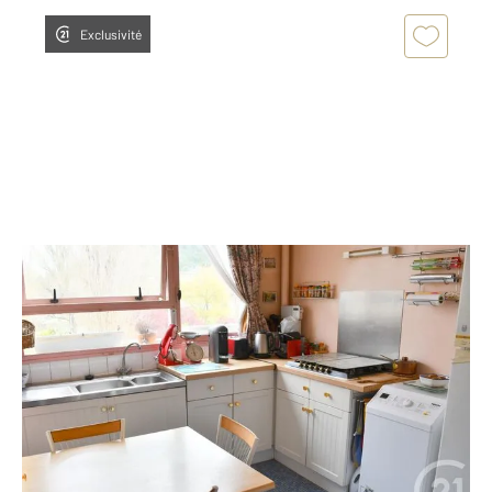
Exclusivité
ROUEN 76
2
84,53 m
, 5 pièces
Ref : 8063
Appartement F4 à vendre
199 000 €
Visiter le site dédié
À ROUEN, cet appartement de 85m² situé au 2 étage