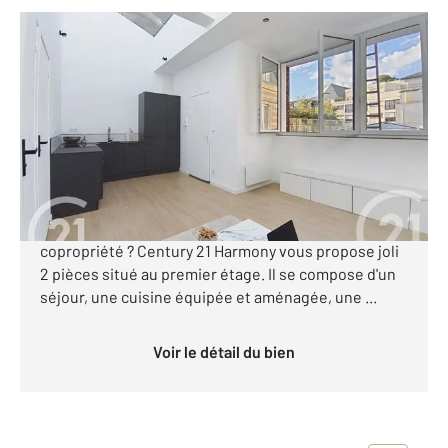
ROUEN 76
2
46 m
, 2 pièces
Ref : 34411
Appartement à vendre
188 000 €
[C A VENDRE] ROUEN - HOTEL DE VILLE Vous
recherchez un appartement rénové dans une belle
copropriété ? Century 21 Harmony vous propose joli
2 pièces situé au premier étage. Il se compose d'un
séjour, une cuisine équipée et aménagée, une ...
Voir le détail du bien