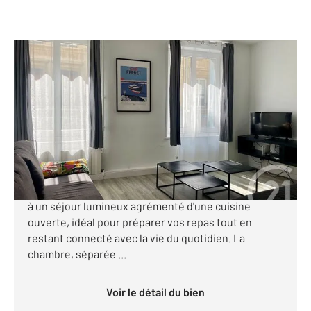
ROUEN 76
2
53 m
, 2 pièces
Ref : 7939
Appartement T2 à vendre
212 000 €
Appartement de 53m² à Rouen, Place Cauchoise En
franchissant le vestibule, vous accédez directement
à un séjour lumineux agrémenté d'une cuisine
ouverte, idéal pour préparer vos repas tout en
restant connecté avec la vie du quotidien. La
chambre, séparée ...
Voir le détail du bien