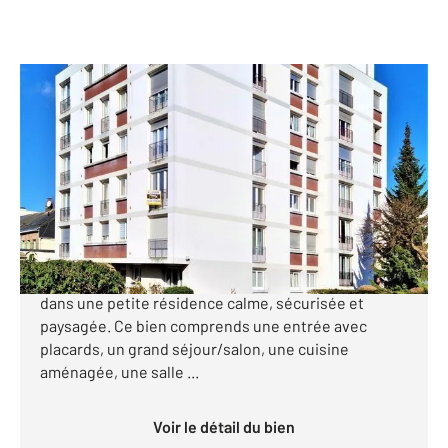
ROUEN 76
2
76 m
, 4 pièces
Ref : 27332
Appartement F4 à vendre
105 000 €
[C a VENDRE] - Jardin des plantes Nous vous
proposons un appartement vendu loué de type F4
dans une petite résidence calme, sécurisée et
paysagée. Ce bien comprends une entrée avec
placards, un grand séjour/salon, une cuisine
aménagée, une salle ...
Voir le détail du bien