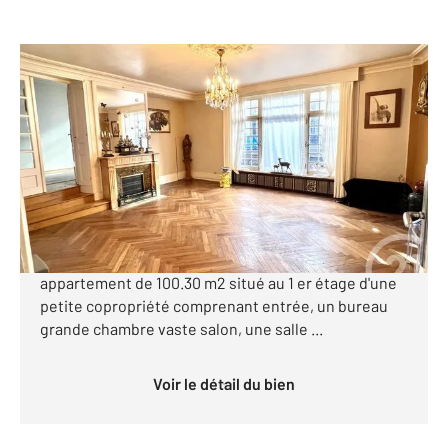
ROUEN 76
2
100,30 m
, 4 pièces
Ref : 46
Appartement F4 à vendre
269 000 €
Rouen hyper centre ville, dans le coeur du quartier
saint maclou dans une rue piétonne grand
appartement de 100.30 m2 situé au 1 er étage d'une
petite copropriété comprenant entrée, un bureau
grande chambre vaste salon, une salle ...
Voir le détail du bien