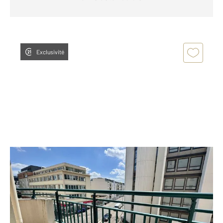
Exclusivité
ROUEN 76
2
47,29 m
, 2 pièces
Ref : 27719
Appartement F2 à vendre
108 000 €