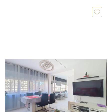
ROUEN 76
2
55,90 m
, 3 pièces
Ref : 27471
Appartement F3 à vendre
114 200 €
Century21 Harmony ROUEN rive gauche vous