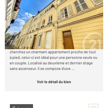
ROUEN 76
2
51,34 m
, 2 pièces
Ref : 33417
Appartement F2 Bis à vendre
118 000 €
Visiter le site dédié
[C A VENDRE] ROUEN Vieux Marché Si vous
cherchez un charmant appartement proche de tout
à pied, celui-ci est idéal pour une personne seule ou
en couple. Localisé au deuxième et dernier étage
sans ascenseur, il se compose d'une ...
Voir le détail du bien