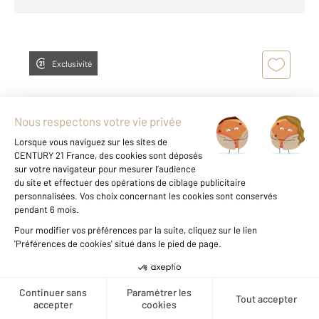
Exclusivité
ROUEN 76
2
Voir les prix au m2 de cette
54,60 m
, 2 pièces
zone
Ref : 34430
Appartement F2 à vendre
119 900 €
Créer une alerte