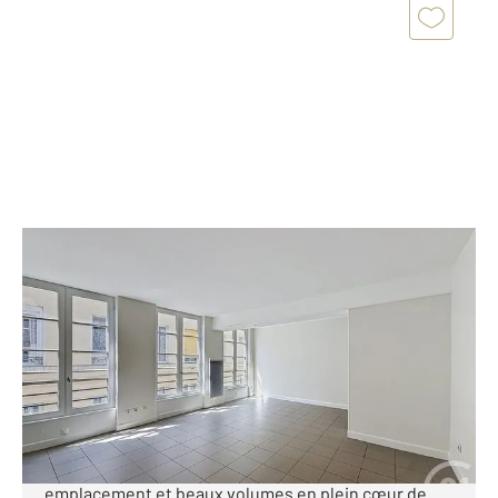
ROUEN 76
2
63,97 m
, 3 pièces
Ref : 34355
Appartement F3 à vendre
199 000 €
[C à vendre] Rouen Palais de Justice Vous
recherchez un appartement alliant cachet,
emplacement et beaux volumes en plein cœur de