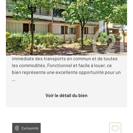
16 m
, 1 pièce
Ref : 27583
Appartement F1 à vendre
46 900 €
[ C A VENDRE] studio de 16 m², idéalement situé au
sein d'une copropriété sécurisée, à proximité
immédiate des transports en commun et de toutes
les commodités. Fonctionnel et facile à louer, ce
bien représente une excellente opportunité pour un
...
Voir le détail du bien
Exclusivité