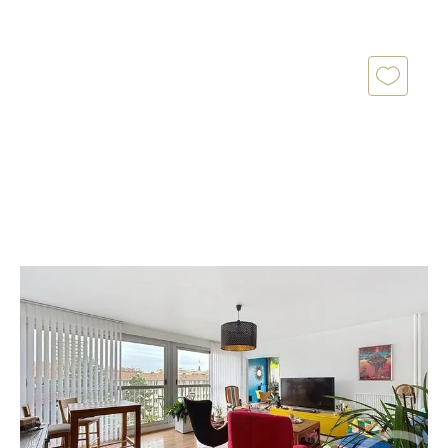
ROUEN 76
2
80,23 m
, 4 pièces
Ref : 26943
Appartement T4 à vendre
153 500 €