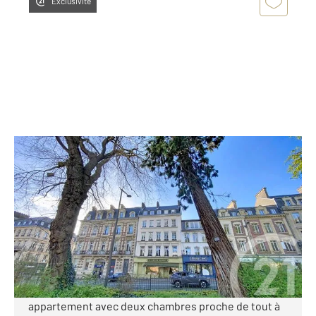
Exclusivité
ROUEN 76
2
62,40 m
, 3 pièces
Ref : 28566
Appartement F3 à vendre
187 000 €
Visiter le site dédié
[C A VENDRE] ROUEN - Gare Vous recherchez un
appartement avec deux chambres proche de tout à