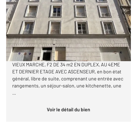
2
33,33 m
, 2 pièces
Ref : 8061
Appartement T2 à vendre
101 100 €
Visiter le site dédié
ROUEN, PROCHE JEAN BAPTISTE DE LA SALLE ET
VIEUX MARCHE, F2 DE 34 m2 EN DUPLEX, AU 4EME
ET DERNIER ETAGE AVEC ASCENSEUR, en bon état
général, libre de suite, comprenant une entrée avec
rangements, un séjour-salon, une kitchenette, une
...
Voir le détail du bien