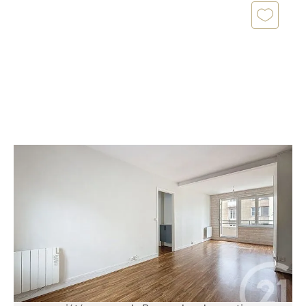
ROUEN 76
2
45,75 m
, 2 pièces
Ref : 239
Appartement F2 à vendre
147 500 €
Découvrez cet appartement de 2 pièces refait à
neuf, situé au 3ème et dernier étage d'une petite