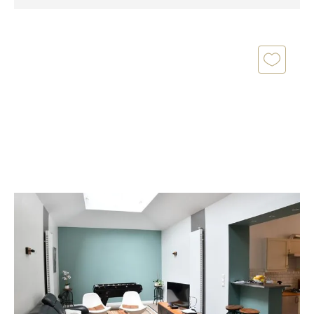
ROUEN 76
2
158,37 m
, 5 pièces
Ref : 81
Appartement T5 à vendre
399 900 €