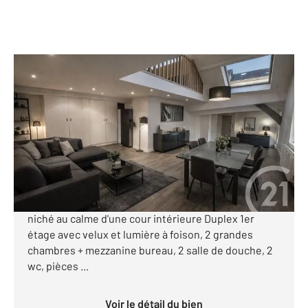
ROUEN 76
2
96,94 m
, 5 pièces
Ref : 6246
Appartement Duplex à vendre
285 000 €
DUPLEX LUMINEUX - STYLE ATELIER D'ARTISTE -
ROUEN NOUVELLE PREFECTURE. Un esprit loft
niché au calme d'une cour intérieure Duplex 1er
étage avec velux et lumière à foison, 2 grandes
chambres + mezzanine bureau, 2 salle de douche, 2
wc, pièces ...
Voir le détail du bien