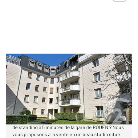
ROUEN 76
2
23 m
, 1 pièce
Ref : 34168
Appartement F1 à vendre
99 800 €
[C A VENDRE] ROUEN GARE Vous recherchez un
studio avec place de parking dans une copropriété
de standing à 5 minutes de la gare de ROUEN ? Nous
vous proposons à la vente en un beau studio situé