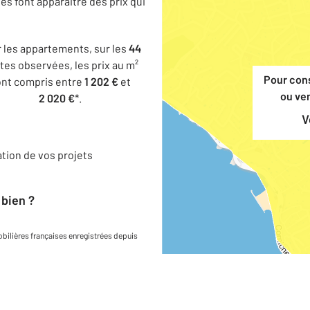
es font apparaitre des prix qui
 les appartements, sur les
44
tes observées, les prix au m²
Pour cons
nt compris entre
1 202 €
et
ou ve
2 020 €
*.
tion de vos projets
bien ?
obilières françaises enregistrées depuis