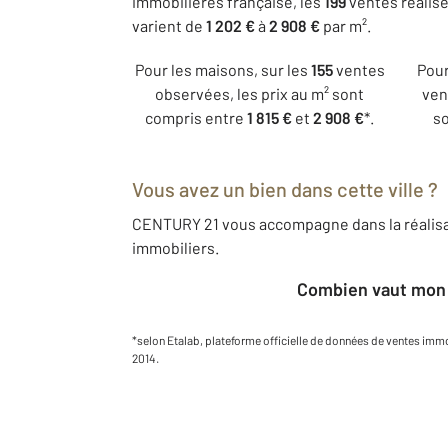
immobilières française, les
199
ventes réalisé
varient de
1 202 €
à
2 908 €
par m².
Pour les maisons, sur les
155
ventes
Pour
observées, les prix au m² sont
ven
compris entre
1 815 €
et
2 908 €
*.
so
Vous avez un bien dans cette ville ?
CENTURY 21 vous accompagne dans la réalisa
immobiliers.
Combien vaut mon 
*selon Etalab, plateforme officielle de données de ventes imm
2014.