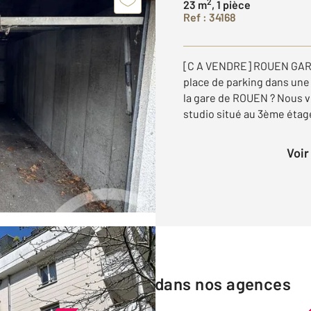
2
23 m
, 1 pièce
Ref : 34168
[C A VENDRE] ROUEN GARE
place de parking dans une
la gare de ROUEN ? Nous v
studio situé au 3ème étage
Voi
Les biens vendus dans nos agences