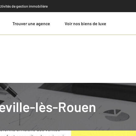
activités de gestion immobilière
Trouver une agence
Voir nos biens de luxe
Estimer
Sotteville Les Rouen
teville-lès-Rouen
< 1 202 €
teforme officielle des ventes