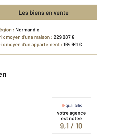
Les biens en vente
égion :
Normandie
rix moyen d'une maison :
229 087 €
rix moyen d'un appartement :
164 641 €
en
votre agence
est notée
9,1 / 10