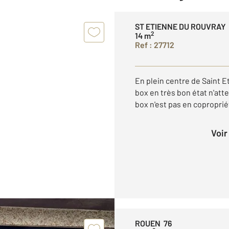
ST ETIENNE DU ROUVRAY 
2
14 m
Ref : 27712
En plein centre de Saint E
box en très bon état n'atte
box n'est pas en copropri
Voi
ROUEN 76