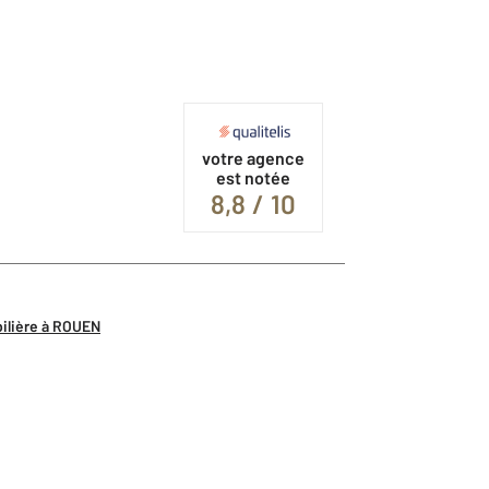
votre agence
est notée
8,8 / 10
bilière à ROUEN