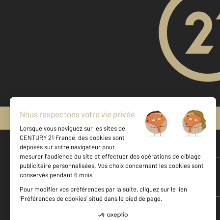
Mentions légales & CGU
Vente maison à EPINAY SOUS SENART
Vente appartement à ETAMPES
Vente appartement à MONTGERON