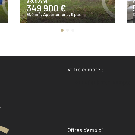
BRUNOY 91
Y
349 900 €
2
91,0 m
, Appartement
, 5 pcs
2
Votre compte :
Accéder à mon compte
Offres d'emploi