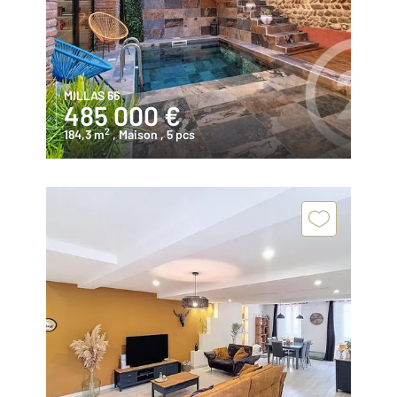
MILLAS 66
485 000 €
2
184,3 m
, Maison
, 5 pcs