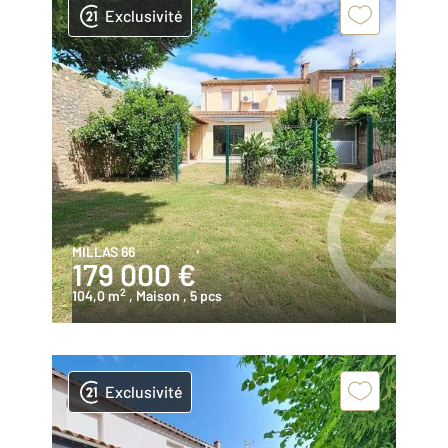
Exclusivité
MILLAS 66
179 000 €
2
104,0 m
, Maison
, 5 pcs
Exclusivité