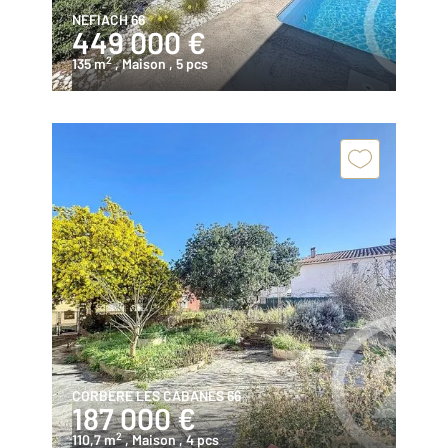
NEFIACH 66
449 000 €
2
135 m
, Maison
, 5 pcs
CORBERE LES CABANES 66
187 000 €
2
110,7 m
, Maison
, 4 pcs