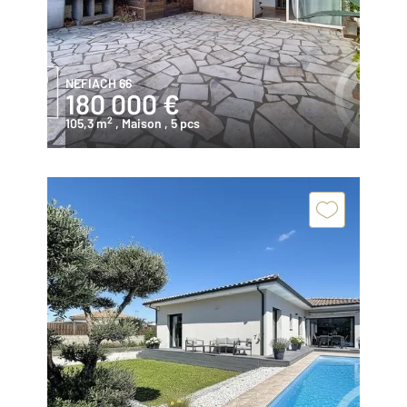
NEFIACH 66
180 000 €
2
105,3 m
, Maison
, 5 pcs