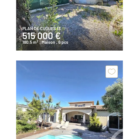
PLAN DE CUQUES 13
515 000 €
2
180,5 m
, Maison
, 6 pcs