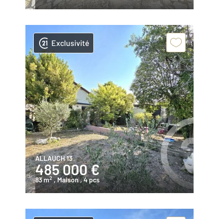
Exclusivité
ALLAUCH 13
485 000 €
2
83 m
, Maison
, 4 pcs