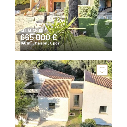
ALLAUCH 13
665 000 €
2
146 m
, Maison
, 6 pcs