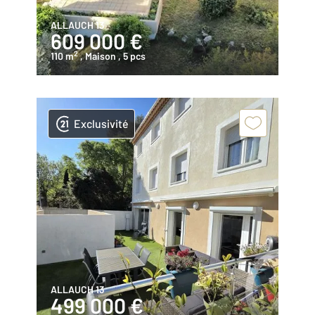
ALLAUCH 13
609 000 €
2
110 m
, Maison
, 5 pcs
Exclusivité
ALLAUCH 13
499 000 €