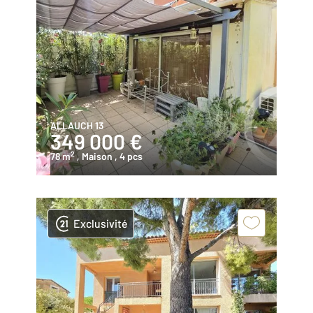
ALLAUCH 13
349 000 €
2
78 m
, Maison
, 4 pcs
Exclusivité