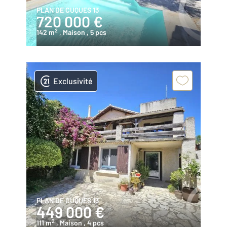
PLAN DE CUQUES 13
720 000 €
2
142 m
, Maison
, 5 pcs
Exclusivité
PLAN DE CUQUES 13
449 000 €
2
111 m
, Maison
, 4 pcs