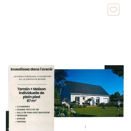
PETIVILLE 76
2
87 m
, 4 pièces
Ref : 6945
Maison à vendre
239 000 €
À vendre à Petiville, un projet de maison neuve clé
en main : Une maison de plain-pied offrant un cadre