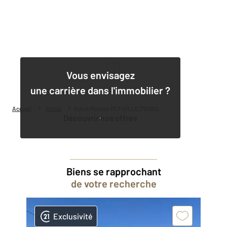
1
Vous envisagez
une carrière dans l'immobilier ?
Accueil
Achat
Achat Maison PETIVILLE (76330)
Découvrir nos offres
Biens se rapprochant
de votre recherche
Exclusivité