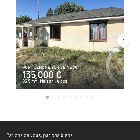
PORT JEROME SUR SEINE 76
PO
135 000 €
1
2
85,5 m
, Maison
, 4 pcs
10
Parlons de vous, parlons biens