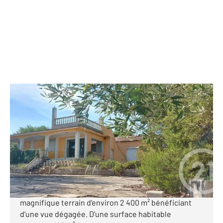
COGOLIN 83
2
155 m
, 4 pièces
Ref : 882
Maison à vendre
795 000 €
Charmante maison à rénover située dans un secteur
prisé et paisible, en position dominante sur un
magnifique terrain d'environ 2 400 m² bénéficiant
d'une vue dégagée. D'une surface habitable