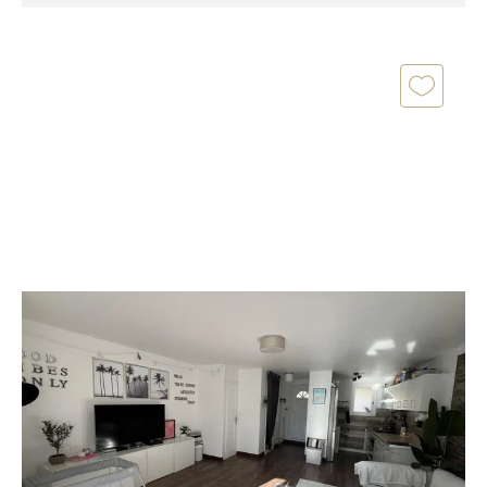
COGOLIN 83
2
67,98 m
, 3 pièces
Ref : 916
Maison à vendre
335 000 €