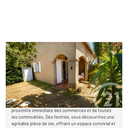
COGOLIN 83
2
25,85 m
, 2 pièces
Ref : 1694
Maison à vendre
180 000 €
Votre agence CENTURY 21 Cogolin vous propose à la
vente ce ravissant mazet, idéalement situé à
proximité immédiate des commerces et de toutes
les commodités. Dès l'entrée, vous découvrirez une
agréable pièce de vie, offrant un espace convivial et