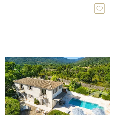
COGOLIN 83
2
180 m
, 6 pièces
Ref : 1391
Maison à vendre
1 465 000 €
Votre agence Century 21 Cogolin vous propose à la
vente une superbe villa de 180 m² offrant une vue