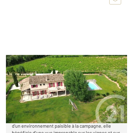
COGOLIN 83
2
250 m
, 6 pièces
Ref : 1182
Maison à vendre
1 785 000 €
Cette maison de 250 m² offre un cadre exceptionnel
avec un terrain paysagé de 9900 m². Nichée au cœur
d'un environnement paisible à la campagne, elle
bénéficie d'une vue imprenable sur les vignes et sur