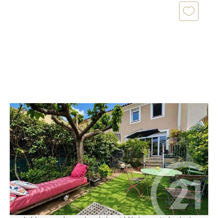
COGOLIN 83
2
66,12 m
, 3 pièces
Ref : 1371
Maison à vendre
285 000 €
Votre agence Century 21 Cogolin vous propose à la
vente cette charmante maison située au sein d'une