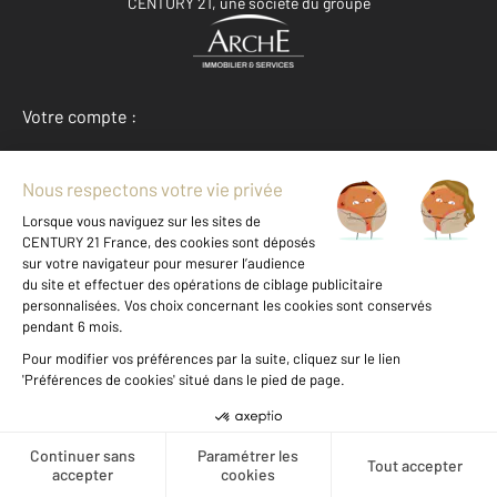
CENTURY 21, une société du groupe
Votre compte :
Accéder à mon compte
Offres d'emploi
Devenir franchisé
Entreprise et commerce
Voir les prix au m2 de cette
zone
Fine Homes & Estates
À propos de CENTURY 21
Créer une alerte