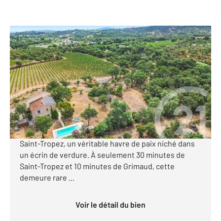
COGOLIN 83
2
300 m
, 10 pièces
Ref : 1210
Maison à vendre
2 200 000 €
Découvrez cette exceptionnelle propriété
pittoresque de 2,5 hectares au cœur du Golfe de
Saint-Tropez, un véritable havre de paix niché dans
un écrin de verdure. À seulement 30 minutes de
Saint-Tropez et 10 minutes de Grimaud, cette
demeure rare ...
Voir le détail du bien