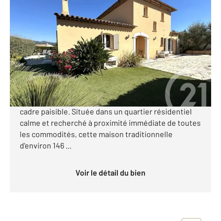
COGOLIN 83
2
146,13 m
, 5 pièces
Ref : 1264
Maison à vendre
758 000 €
Votre agence CENTURY 21 Cogolin vous propose à la
vente cette maison familiale avec piscine dans un
cadre paisible. Située dans un quartier résidentiel
calme et recherché à proximité immédiate de toutes
les commodités, cette maison traditionnelle
d'environ 146 ...
Voir le détail du bien