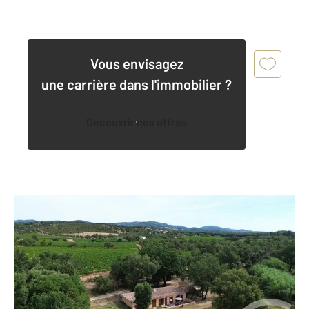
Vous envisagez
une carrière dans l'immobilier ?
Découvrir nos offres
COGOLIN 83
2
130 m
, 4 pièces
Ref : 1352
Maison à vendre
690 000 €