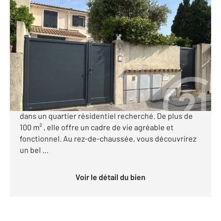
COGOLIN 83
2
110 m
, 6 pièces
Ref : 601
Maison à vendre
560 000 €
Votre agence Century 21 COGOLIN vous propose à la
vente cette charmante maison, idéalement située
dans un quartier résidentiel recherché. De plus de
100 m² , elle offre un cadre de vie agréable et
fonctionnel. Au rez-de-chaussée, vous découvrirez
un bel ...
Voir le détail du bien