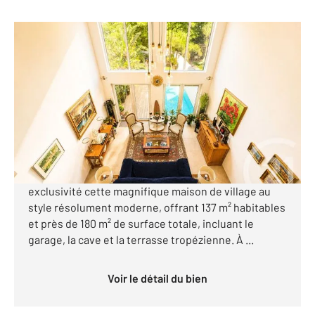
COGOLIN 83
2
136,60 m
, 4 pièces
Ref : 1683
Maison à vendre
830 000 €
Visiter le site dédié
Votre agence Century 21 Cogolin vous propose en
exclusivité cette magnifique maison de village au
style résolument moderne, offrant 137 m² habitables
et près de 180 m² de surface totale, incluant le
garage, la cave et la terrasse tropézienne. À ...
Voir le détail du bien