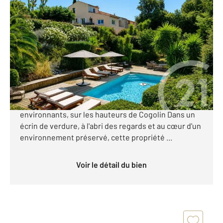
COGOLIN 83
2
170 m
, 6 pièces
Ref : 1197
Maison à vendre
910 000 €
Une parenthèse de nature entre vignes et garrigue,
avec une vue imprenable sur les paysages
environnants, sur les hauteurs de Cogolin Dans un
écrin de verdure, à l'abri des regards et au cœur d'un
environnement préservé, cette propriété ...
Voir le détail du bien