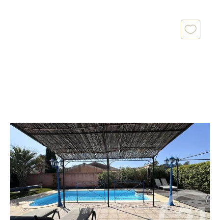
COGOLIN 83
2
80 m
, 4 pièces
Ref : 1344
Maison à vendre
575 000 €
Votre agence CENTURY 21 Cogolin vous propose à la