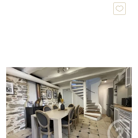
COGOLIN 83
2
67 m
, 3 pièces
Ref : 1333
Maison à vendre
373 000 €
Votre agence Century 21 Cogolin vous propose à la
vente cette magnifique maison de village nichée