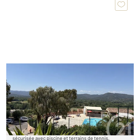
COGOLIN 83
2
41 m
, 4 pièces
Ref : 1691
Maison à vendre
300 000 €
MAZET T2 de 41 m² (28.04 loi carez) situé au Domaine
de Font Mourier à Cogolin Au sein d'une résidence
sécurisée avec piscine et terrains de tennis,