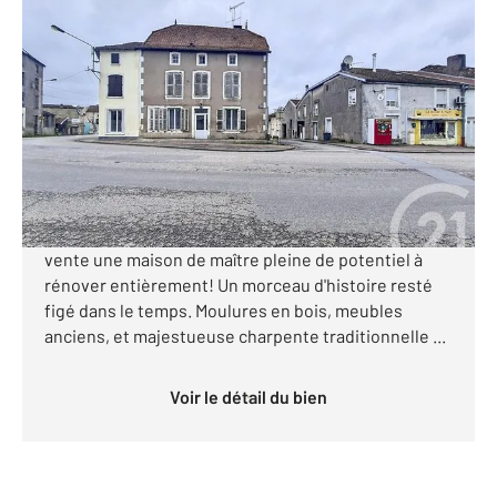
LAMARCHE 88
2
135 m
, 6 pièces
Ref : 4635
Maison à vendre
19 900 €
Visiter le site dédié
CENTURY 21: Les portes d'Or Vittel vous propose à la
vente une maison de maître pleine de potentiel à
rénover entièrement! Un morceau d'histoire resté
figé dans le temps. Moulures en bois, meubles
anciens, et majestueuse charpente traditionnelle ...
Voir le détail du bien