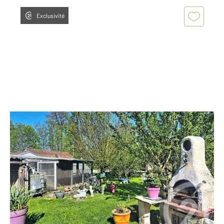
Exclusivité
LAMARCHE 88
2
112 m
, 5 pièces
Ref : 5611
Maison à vendre
72 000 €
Visiter le site dédié
Votre agence Century 21 Les Portes d'Or Immobilier à