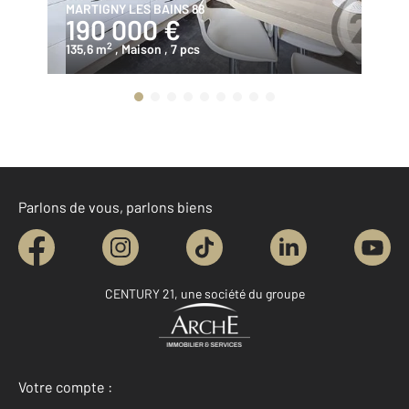
MARTIGNY LES BAINS 88
MA
190 000 €
1
2
135,6 m
, Maison
, 7 pcs
14
Parlons de vous, parlons biens
CENTURY 21, une société du groupe
Votre compte :