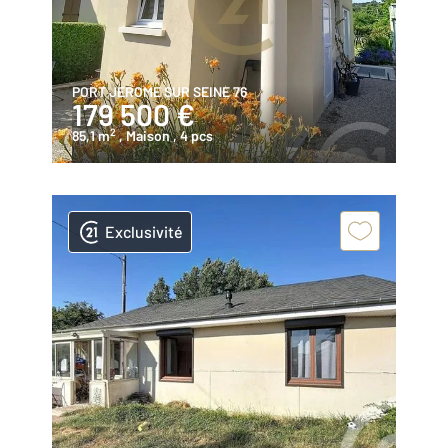
PORT JEROME SUR SEINE 76
179 500 €
2
85,1 m
, Maison
, 4 pcs
Exclusivité