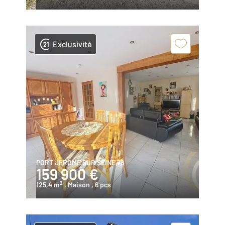
Exclusivité
PORT JEROME SUR SEINE 76
159 900 €
2
125,4 m
, Maison
, 6 pcs