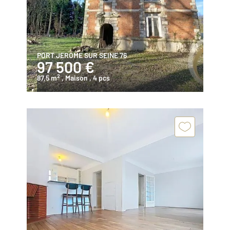
PORT JEROME SUR SEINE 76
97 500 €
2
87,5 m
, Maison
, 4 pcs