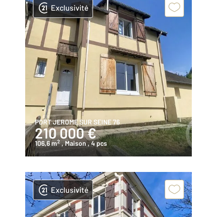
Exclusivité
PORT JEROME SUR SEINE 76
210 000 €
2
106,6 m
, Maison
, 4 pcs
Exclusivité