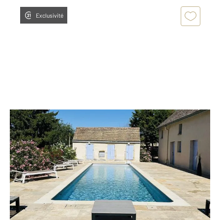
Exclusivité
ST LOUP GEANGES 71
2
296,92 m
, 9 pièces
Ref : 7042
Maison à vendre
949 000 €
Visiter le site dédié
À vendre Élégante longère de caractère avec