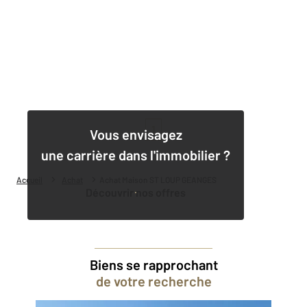
1
Vous envisagez
une carrière dans l'immobilier ?
Accueil
Achat
Achat Maison ST LOUP GEANGES
Découvrir nos offres
Biens se rapprochant
de votre recherche