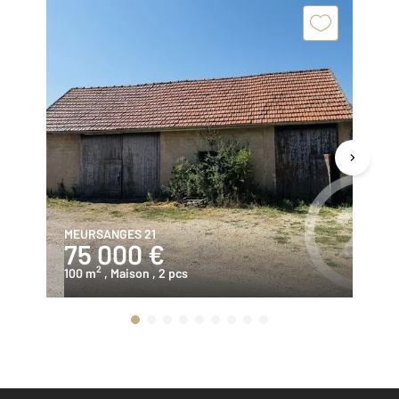
MEURSANGES 21
DE
75 000 €
3
2
100 m
, Maison
, 2 pcs
14