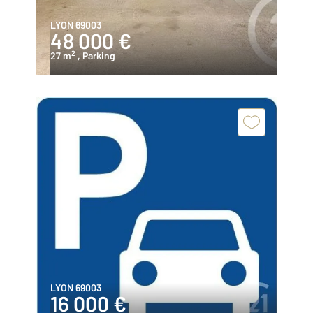
LYON 69003
48 000 €
2
27 m
, Parking
LYON 69003
16 000 €