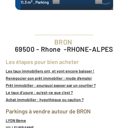
2
11,3 m
, Parking
BRON
69500 - Rhone -RHONE-ALPES
Les étapes pour bien acheter
Les taux immobiliers ont, et vont encore baisser !
Renégocier son prêt immobilier : mode d'emploi
Prêt immobilier : pourquoi passer par un courtier ?
Le taux d’usure : qu’est-ce que c’est ?
Achat immobilier : hypothèque ou caution ?
Parkings à vendre autour de BRON
LYON 8ème
VILLEURBANNE