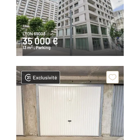
LYON 69003
35 000 €
2
13 m
, Parking
Exclusivité