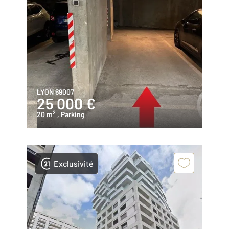
LYON 69007
25 000 €
2
20 m
, Parking
Exclusivité