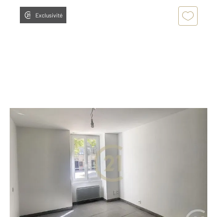
Exclusivité
DOMAZAN 30
2
37,39 m
, 2 pièces
Ref : 3075
Appartement F2 à louer
485 €
par mois charges comprises
A LOUER DANS VOTRE AGENCE CENTURY21 BEVEN