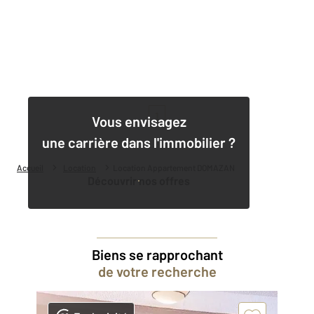
1
Vous envisagez
une carrière dans l'immobilier ?
Accueil
Location
Location Appartement DOMAZAN
Découvrir nos offres
Biens se rapprochant
de votre recherche