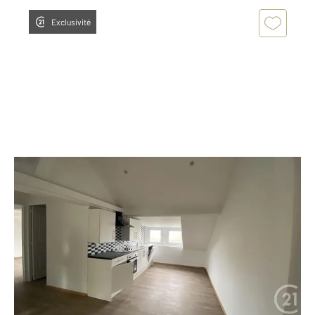
Exclusivité
NEAUPHLE LE CHATEAU 78
2
47,04 m
, 2 pièces
Ref : 23325
Appartement F2 à louer
1 017 €
par mois charges comprises
Magnifique appartement de 2 pièces contemporain