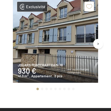
Exclusivité
JOUARS PONTCHARTRAIN 78
JO
930 €
1
par mois charges
comprises
2
41,3 m
, Appartement
, 2 pcs
82