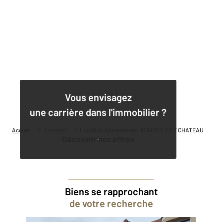
1
Vous envisagez
une carrière dans l'immobilier ?
Accueil
Location
Location Appartement NEAUPHLE LE CHATEAU
Découvrir nos offres
Biens se rapprochant
de votre recherche