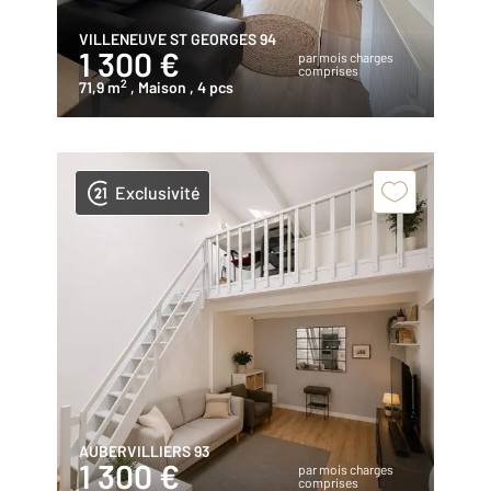
VILLENEUVE ST GEORGES 94
1 300 €
par mois charges
comprises
2
71,9 m
, Maison
, 4 pcs
Exclusivité
AUBERVILLIERS 93
1 300 €
par mois charges
comprises