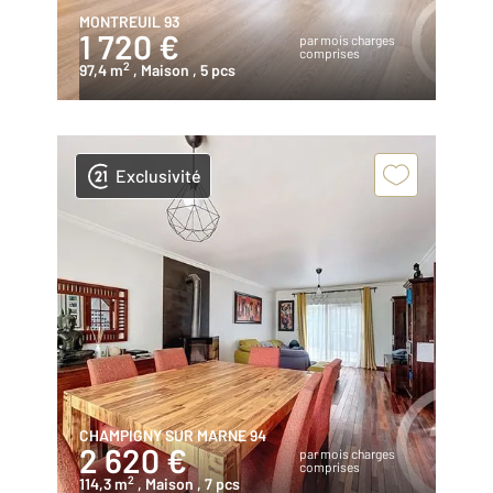
MONTREUIL 93
1 720 €
par mois charges
comprises
2
97,4 m
, Maison
, 5 pcs
Exclusivité
CHAMPIGNY SUR MARNE 94
2 620 €
par mois charges
comprises
2
114,3 m
, Maison
, 7 pcs