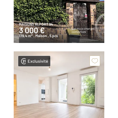
MAISONS ALFORT 94
3 000 €
par mois charges
comprises
2
179,4 m
, Maison
, 5 pcs
Exclusivité