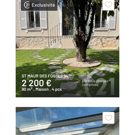
Exclusivité
ST MAUR DES FOSSES 94
2 200 €
par mois charges
comprises
2
90 m
, Maison
, 4 pcs