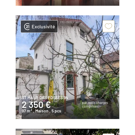
Exclusivité
ST MAUR DES FOSSES 94
2 350 €
par mois charges
comprises
2
97 m
, Maison
, 5 pcs