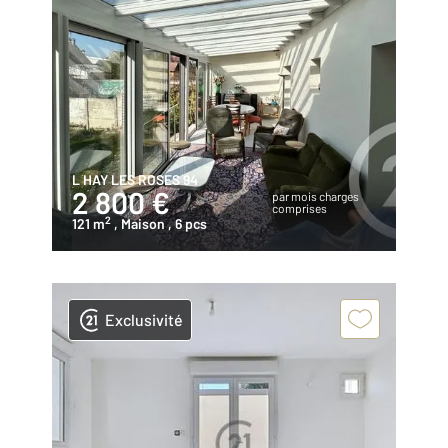
L HAY LES ROSES 94
2 800 €
par mois charges
comprises
2
121 m
, Maison
, 6 pcs
Exclusivité