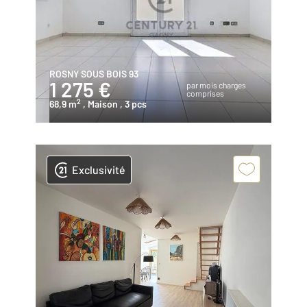
ROSNY SOUS BOIS 93
1 275 €
par mois charges
comprises
2
68,9 m
, Maison
, 3 pcs
Exclusivité