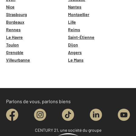
Nice
Nantes
Strasbourg
Montpellier
Bordeaux
Lille
Rennes
Reims
Le Havre
Saint-Étienne
Toulon
Dijon
Grenoble
Angers
Villeurbanne
Le Mans
Parlons de vous, parlons biens
CENTURY 21, une société du groupe