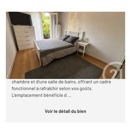
AMIENS 80
2
55,19 m
, 2 pièces
Ref : 200
Appartement à vendre
153 000 €
Situé au cœur d'Amiens, cet appartement de 56m² se
compose d'un séjour ouvert sur la cuisine, d'une
chambre et d'une salle de bains, offrant un cadre
fonctionnel à rafraîchir selon vos goûts.
L'emplacement bénéficie d ...
Voir le détail du bien