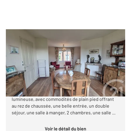
ALBERT 80
2
112 m
, 6 pièces
Ref : 9639
Maison à vendre
119 000 €
13 KM ALBERT Beaucoup de charme pour cette
maison individuelle, en retrait de rue, très
lumineuse, avec commodités de plain pied offrant
au rez de chaussée, une belle entrée, un double
séjour, une salle à manger, 2 chambres, une salle ...
Voir le détail du bien