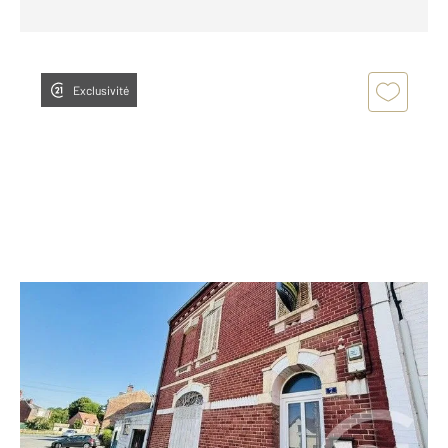
Exclusivité
MONTDIDIER 80
2
101,93 m
, 4 pièces
Ref : 790
Maison à vendre
104 500 €
Visiter le site dédié