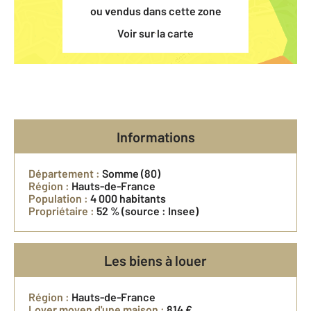
ou vendus dans cette zone
Voir sur la carte
Informations
Département :
Somme (80)
Région :
Hauts-de-France
Population :
4 000 habitants
Propriétaire :
52 %
(source : Insee)
Les biens à louer
Région :
Hauts-de-France
Loyer moyen d'une maison :
814 €