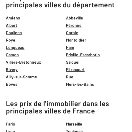
principales villes du département
Amiens
Abbeville
Albert
Péronne
Doullens
Corbie
Roye
Montdidier
Longueau
Ham
Camon
Friville-Escarbotin
Villers-Bretonneux
Salouël
Rivery
Flixecourt
Ailly-sur-Somme
Rue
Boves
Mers-les-Bains
Les prix de l'immobilier dans les
principales villes de France
Paris
Marseille
Lyon
Toulouse