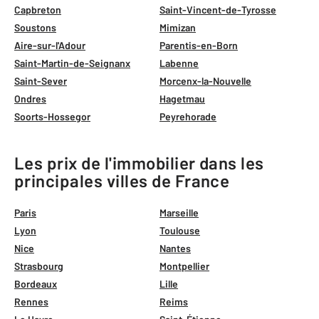
Capbreton
Saint-Vincent-de-Tyrosse
Soustons
Mimizan
Aire-sur-l'Adour
Parentis-en-Born
Saint-Martin-de-Seignanx
Labenne
Saint-Sever
Morcenx-la-Nouvelle
Ondres
Hagetmau
Soorts-Hossegor
Peyrehorade
Les prix de l'immobilier dans les
principales villes de France
Paris
Marseille
Lyon
Toulouse
Nice
Nantes
Strasbourg
Montpellier
Bordeaux
Lille
Rennes
Reims