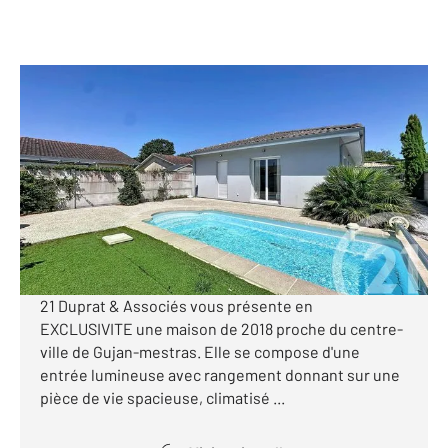
GUJAN MESTRAS 33
2
98 m
, 4 pièces
Ref : 5587
Maison à vendre
399 000 €
Visiter le site dédié
[Maison 3 chambres, bureau, jardin, piscine] Century
21 Duprat & Associés vous présente en
EXCLUSIVITE une maison de 2018 proche du centre-
ville de Gujan-mestras. Elle se compose d'une
entrée lumineuse avec rangement donnant sur une
pièce de vie spacieuse, climatisé ...