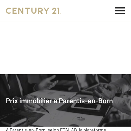
Accueil
Prix Immobilier
Nouvelle-Aquitaine
Landes
Parentis En Born
Prix immobilier à Parentis-en-Born
Parentis-en-Born
Le prix de l'immobilier au m²
À Parentis-en-Born, selon ETALAB, la plateforme