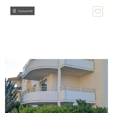
Exclusivité
ST PIERRE DU MONT 40
2
50,14 m
, 2 pièces
Ref : 11114
Appartement à vendre
114 000 €
Bel appartement de deux pièces, idéalement situé