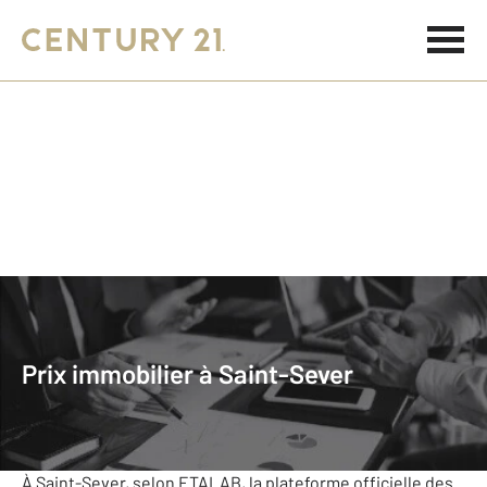
Accueil
Prix Immobilier
Nouvelle-Aquitaine
Landes
St Sever
Prix immobilier à Saint-Sever
Saint-Sever
Le prix de l'immobilier au m²
À Saint-Sever, selon ETALAB, la plateforme officielle des