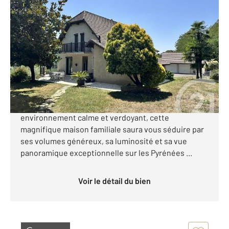
ORTHEZ 64
2
172,49 m
, 5 pièces
Ref : 13249
Maison à vendre
430 000 €
A VENDRE PROCHE ORTHEZ maison familiale avec
vue imprenable sur les Pyrénées. Perchée dans un
environnement calme et verdoyant, cette
magnifique maison familiale saura vous séduire par
ses volumes généreux, sa luminosité et sa vue
panoramique exceptionnelle sur les Pyrénées ...
Voir le détail du bien