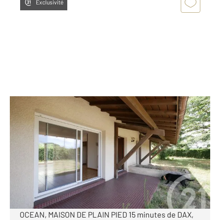
Exclusivité
ST GEOURS DE MAREMNE 40
2
82,45 m
, 4 pièces
Ref : 25302
Maison à vendre
310 000 €
Visiter le site dédié
SAINT GEOURS DE MAREMNE EN DIRECTION DE L'
OCEAN, MAISON DE PLAIN PIED 15 minutes de DAX,