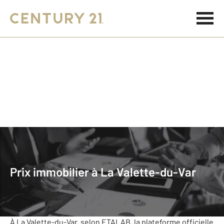
Accueil
Prix Immobilier
Provence-Alpes-Côte d'Azur
Var
La Valette Du Var
Prix immobilier à La Valette-du-Var
La Valette-du-Var
Le prix de l'immobilier au m²
À La Valette-du-Var, selon ETALAB, la plateforme officielle