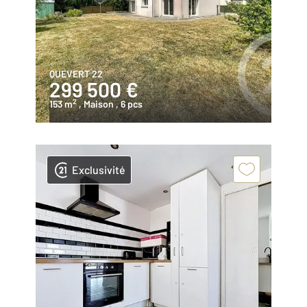
QUEVERT 22
299 500 €
2
153 m
, Maison
, 6 pcs
Exclusivité