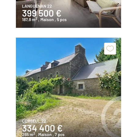
LANGUENAN 22
399 500 €
2
187,8 m
, Maison
, 5 pcs
CORSEUL 22
334 400 €
2
265 m
, Maison
, 7 pcs