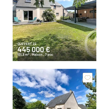
QUEVERT 22
445 000 €
2
131,8 m
, Maison
, 7 pcs