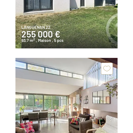
LANGUENAN 22
255 000 €
2
93,7 m
, Maison
, 5 pcs