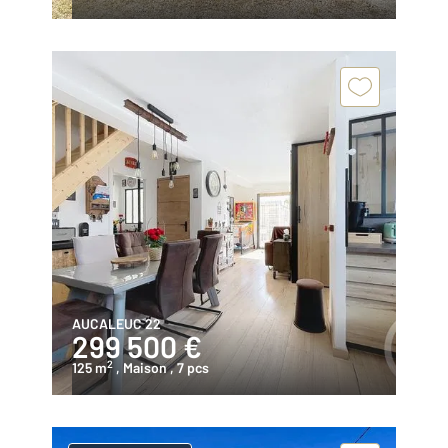
AUCALEUC 22
299 500 €
2
125 m
, Maison
, 7 pcs