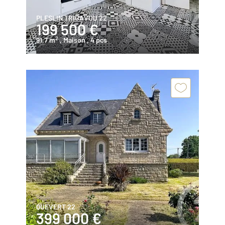
PLESLIN TRIGAVOU 22
199 500 €
2
91,7 m
, Maison
, 4 pcs
QUEVERT 22
399 000 €