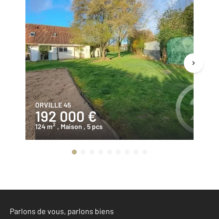
ORVILLE 45
B
192 000 €
2
2
124 m
, Maison
, 5 pcs
11
Parlons de vous, parlons biens