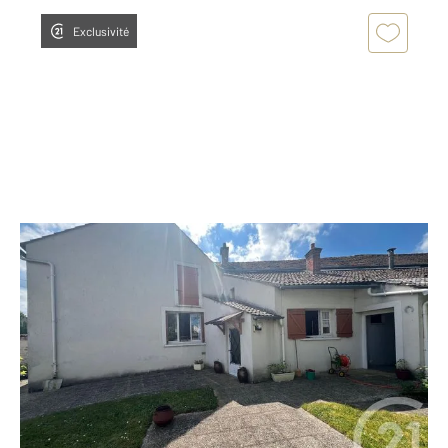
Exclusivité
FROMONT 77
2
58,60 m
, 4 pièces
Ref : 8237
Maison à vendre
110 000 €
A 72 KMS DE PARIS, Dans un village calme, maison
ancienne avec garage comprenant : Une entrée, une