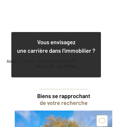
1
Vous envisagez
une carrière dans l'immobilier ?
Accueil
Achat
Achat Maison FROMONT
Découvrir nos offres
Biens se rapprochant
de votre recherche