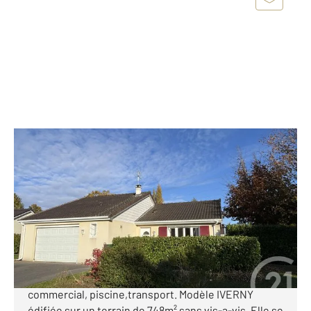
MENNECY 91
2
126,29 m
, 7 pièces
Ref : 13682
Maison à vendre
360 000 €
Idéalement située sur Mennecy dans les LEVITT
proche des écoles,collège,lycée, centre
commercial, piscine,transport. Modèle IVERNY
édifiée sur un terrain de 748m² sans vis-a-vis. Elle se