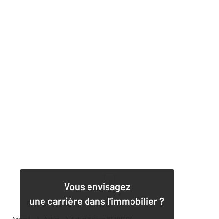
1
Vous envisagez
une carrière dans l'immobilier ?
Accueil
Achat
Achat Maison MENNECY