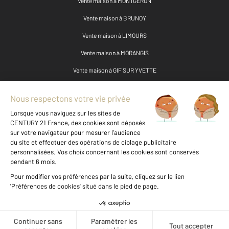
Vente maison à MONTGERON
Vente maison à BRUNOY
Vente maison à LIMOURS
Vente maison à MORANGIS
Vente maison à GIF SUR YVETTE
Vente maison à ATHIS MONS
Vente maison à SAVIGNY SUR ORGE
Vente maison à ETRECHY
Vente maison à CHILLY MAZARIN
Vente maison à MORSANG SUR ORGE
Vente maison à MASSY
Voir les prix au m2 de cette
zone
Vente maison à VIRY CHATILLON
Vente maison à MARCOUSSIS