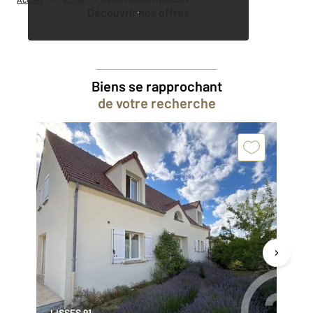
Découvrir nos offres
Biens se rapprochant
de votre recherche
LISSES 91
CO