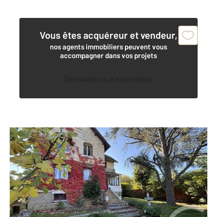
Vous êtes acquéreur et vendeur,
nos agents immobiliers peuvent vous
accompagner dans vos projets
Demander une estimation
MENNECY 91
2
175 m
, 12 pièces
Ref : 13727
Maison à vendre
665 000 €