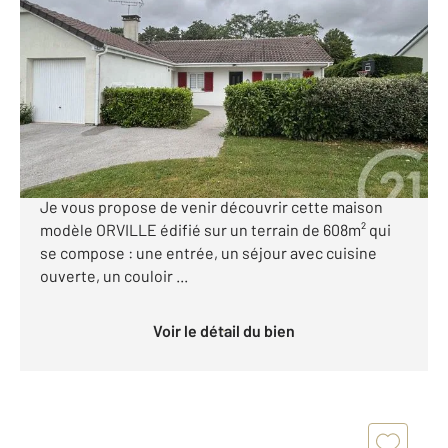
2
132,63 m
, 6 pièces
Ref : 13732
Maison à vendre
360 000 €
Dans un secteur très recherché proche des
commodités, école, collège, commerces, transport.
Je vous propose de venir découvrir cette maison
modèle ORVILLE édifié sur un terrain de 608m² qui
se compose : une entrée, un séjour avec cuisine
ouverte, un couloir ...
Voir le détail du bien