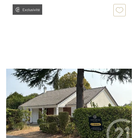
Exclusivité
MENNECY 91
2
125 m
, 5 pièces
Ref : 13865
Maison à vendre
327 000 €
Maison Levitt modèle EVRY de 135m2 comprenant :
une entrée , un séjour cheminée , une cuisine , une