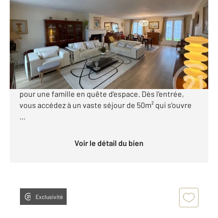
203,40 m
, 7 pièces
Ref : 13819
Maison à vendre
499 000 €
Mennecy (91540) au cœur du quartier de la Verville,
cette maison de 203m² offre un cadre de vie idéal
pour une famille en quête d'espace. Dès l'entrée,
vous accédez à un vaste séjour de 50m² qui s'ouvre
...
Voir le détail du bien
Exclusivité