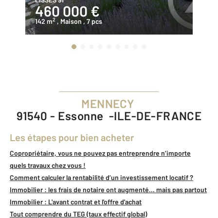
460 000 €
4
2
142 m
, Maison
, 7 pcs
10
MENNECY
91540 - Essonne -ILE-DE-FRANCE
Les étapes pour bien acheter
Copropriétaire, vous ne pouvez pas entreprendre n’importe
quels travaux chez vous !
Comment calculer la rentabilité d’un investissement locatif ?
Immobilier : les frais de notaire ont augmenté... mais pas partout
Immobilier : L'avant contrat et l'offre d'achat
Tout comprendre du TEG (taux effectif global)