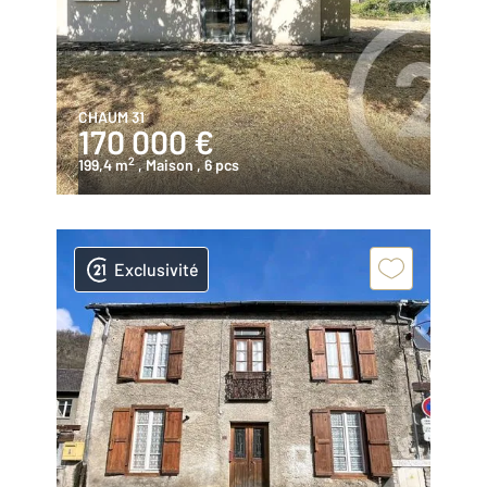
CHAUM 31
170 000 €
2
199,4 m
, Maison
, 6 pcs
Exclusivité