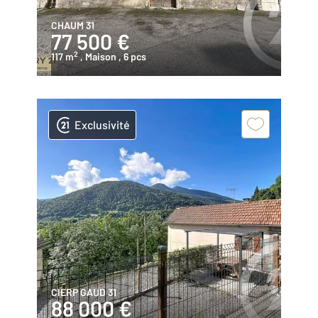
CHAUM 31
77 500 €
2
117 m
, Maison
, 6 pcs
Exclusivité
CIERP GAUD 31
88 000 €