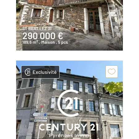
ST BEAT LEZ 31
290 000 €
2
189,6 m
, Maison
, 5 pcs
Exclusivité