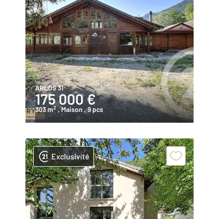
ARLOS 31
175 000 €
2
303 m
, Maison
, 9 pcs
Exclusivité