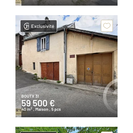
Exclusivité
BOUTX 31
59 500 €
2
40 m
, Maison
, 5 pcs