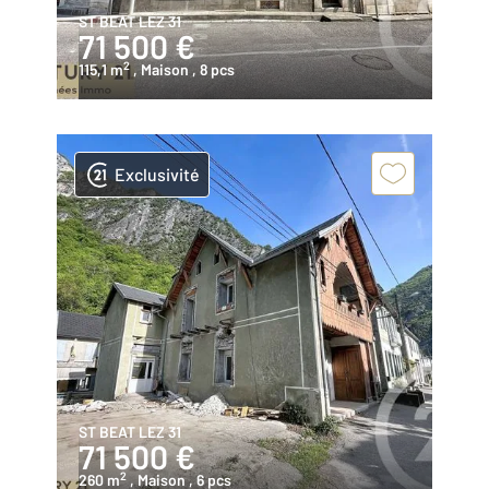
ST BEAT LEZ 31
71 500 €
2
115,1 m
, Maison
, 8 pcs
Exclusivité
ST BEAT LEZ 31
71 500 €
2
260 m
, Maison
, 6 pcs