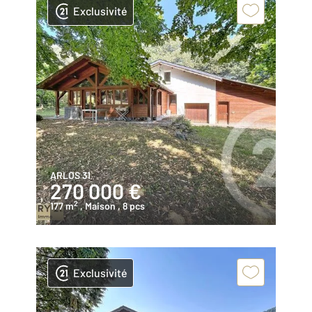
Exclusivité
ARLOS 31
270 000 €
2
177 m
, Maison
, 8 pcs
Exclusivité